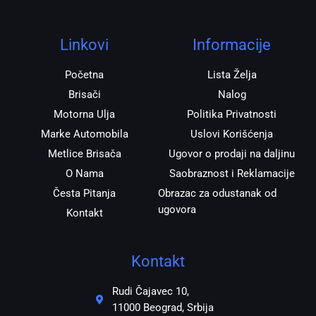
t
e
t
e
a
b
s
r
g
o
a
r
o
p
Linkovi
Informacije
a
k
p
m
Početna
Lista Želja
Brisači
Nalog
Motorna Ulja
Politika Privatnosti
Marke Automobila
Uslovi Korišćenja
Metlice Brisača
Ugovor o prodaji na daljinu
O Nama
Saobraznost i Reklamacije
Česta Pitanja
Obrazac za odustanak od
ugovora
Kontakt
Kontakt
Rudi Čajavec 10,
11000 Beograd, Srbija