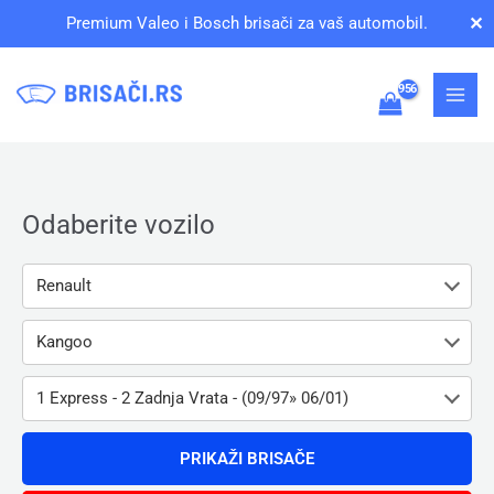
Pređi
✕
Premium Valeo i Bosch brisači za vaš automobil.
na
sadržaj
Odaberite vozilo
Renault
Kangoo
1 Express - 2 Zadnja Vrata - (09/97» 06/01)