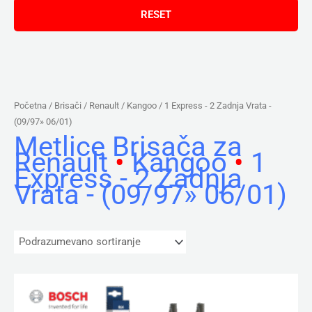
Početna
/ Brisači /
Renault
/
Kangoo
/ 1 Express - 2 Zadnja Vrata -
(09/97» 06/01)
Metlice Brisača za
Renault
•
Kangoo
•
1
Express - 2 Zadnja
Vrata - (09/97» 06/01)