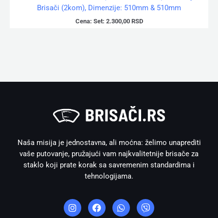
Brisači (2kom), Dimenzije: 510mm & 510mm
Cena:
Set:
2.300,00
RSD
Naša misija je jednostavna, ali moćna: želimo unaprediti
vaše putovanje, pružajući vam najkvalitetnije brisače za
staklo koji prate korak sa savremenim standardima i
tehnologijama.
I
F
W
V
n
a
h
i
s
c
a
b