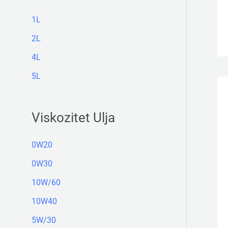
1L
2L
4L
5L
Viskozitet Ulja
0W20
0W30
10W/60
10W40
5W/30