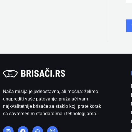
Naša misija je jednostavna, ali moćna: želimo
unaprediti vaše putovanje, pružajući vam
najkvalitetnije brisače za staklo koji prate korak
sa savremenim standardima i tehnologijama.
I
F
W
V
n
a
h
i