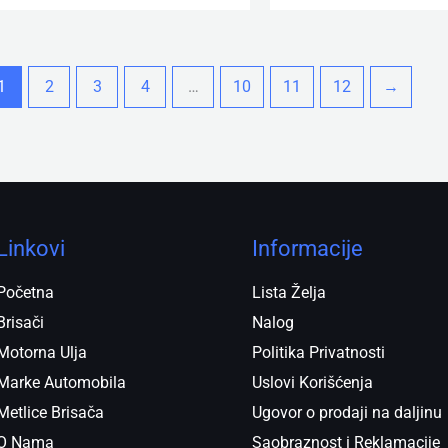
1
2
3
4
…
10
11
12
→
Linkovi
Informacije
Početna
Lista Želja
Brisači
Nalog
Motorna Ulja
Politika Privatnosti
Marke Automobila
Uslovi Korišćenja
Metlice Brisača
Ugovor o prodaji na daljinu
O Nama
Saobraznost i Reklamacije