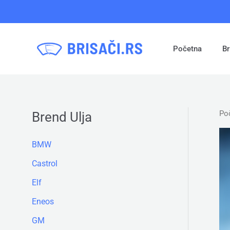
Pređi
na
sadržaj
Početna
Br
Po
Brend Ulja
BMW
Castrol
Elf
Eneos
GM