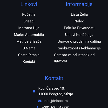
r
o
p
Linkovi
Informacije
a
k
p
m
Početna
Lista Želja
Brisači
Nalog
Motorna Ulja
Politika Privatnosti
Marke Automobila
Uslovi Korišćenja
Metlice Brisača
Ugovor o prodaji na daljinu
O Nama
Saobraznost i Reklamacije
Česta Pitanja
Obrazac za odustanak od
ugovora
Kontakt
Kontakt
Rudi Čajavec 10,
11000 Beograd, Srbija
info@brisaci.rs
+381 60 4018930