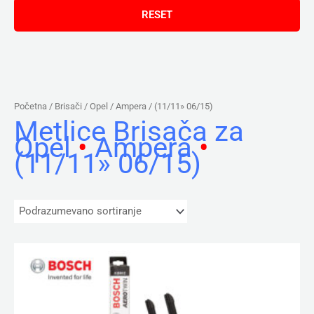
Početna
/ Brisači /
Opel
/
Ampera
/ (11/11» 06/15)
Metlice Brisača za
Opel
•
Ampera
•
(11/11» 06/15)