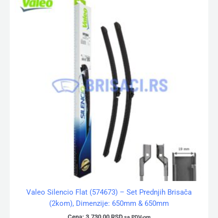
Valeo Silencio Flat (574673) – Set Prednjih Brisača
(2kom), Dimenzije: 650mm & 650mm
Cena:
3.730,00
RSD
sa PDV-om