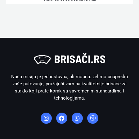
Naša misija je jednostavna, ali moćna: želimo unaprediti
vaše putovanje, pružajući vam najkvalitetnije brisače za
staklo koji prate korak sa savremenim standardima i
tehnologijama.
I
F
W
V
n
a
h
i
s
c
a
b
t
e
t
e
a
b
s
r
g
o
a