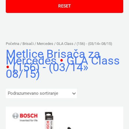
Početna
/ Brisači /
Mercedes
/
GLA Class
/ (156) - (03/14» 08/15)
Metlice Brisača za
Mercedes
•
GLA Class
•
(156) - (03/14»
08/15)