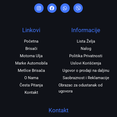
I
F
W
V
n
a
h
i
s
c
a
b
t
e
t
e
a
b
s
r
g
o
a
r
o
p
Linkovi
Informacije
a
k
p
m
Početna
Lista Želja
Brisači
Nalog
Motorna Ulja
Politika Privatnosti
Marke Automobila
Uslovi Korišćenja
Metlice Brisača
Ugovor o prodaji na daljinu
O Nama
Saobraznost i Reklamacije
Česta Pitanja
Obrazac za odustanak od
ugovora
Kontakt
Kontakt