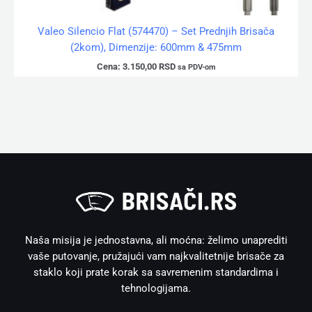
Valeo Silencio Flat (574470) – Set Prednjih Brisača
(2kom), Dimenzije: 600mm & 475mm
Cena:
3.150,00
RSD
sa PDV-om
Naša misija je jednostavna, ali moćna: želimo unaprediti
vaše putovanje, pružajući vam najkvalitetnije brisače za
staklo koji prate korak sa savremenim standardima i
tehnologijama.