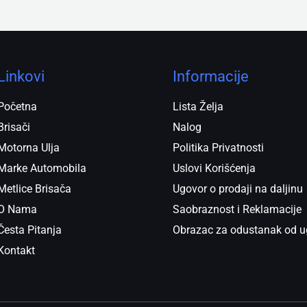
Linkovi
Informacije
Početna
Lista Želja
Brisači
Nalog
Motorna Ulja
Politika Privatnosti
Marke Automobila
Uslovi Korišćenja
Metlice Brisača
Ugovor o prodaji na daljinu
O Nama
Saobraznost i Reklamacije
Česta Pitanja
Obrazac za odustanak od u
Kontakt