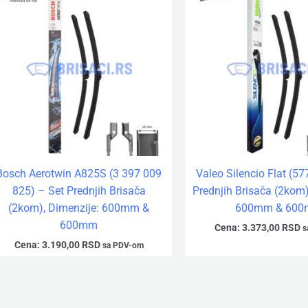
Bosch Aerotwin A825S (3 397 009
Valeo Silencio Flat (5
825) – Set Prednjih Brisača
Prednjih Brisača (2kom)
(2kom), Dimenzije: 600mm &
600mm & 60
600mm
Cena:
3.373,00
RSD
s
Cena:
3.190,00
RSD
sa PDV-om