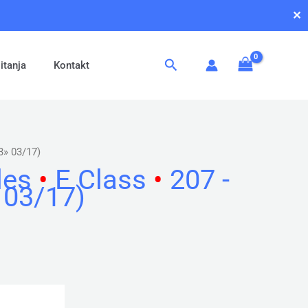
✕
Pretraga
itanja
Kontakt
13» 03/17)
des
•
E Class
•
207 -
 03/17)