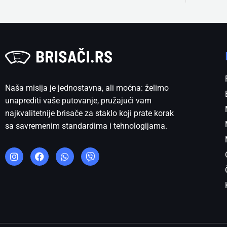
Naša misija je jednostavna, ali moćna: želimo
unaprediti vaše putovanje, pružajući vam
najkvalitetnije brisače za staklo koji prate korak
sa savremenim standardima i tehnologijama.
I
F
W
V
n
a
h
i
s
c
a
b
t
e
t
e
a
b
s
r
g
o
a
r
o
p
a
k
p
m