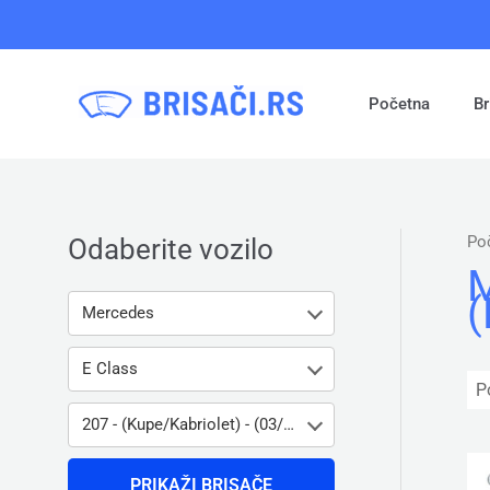
Pređi
na
sadržaj
Početna
Br
Po
Odaberite vozilo
M
(
Mercedes
E Class
207 - (Kupe/Kabriolet) - (03/13» 03/17)