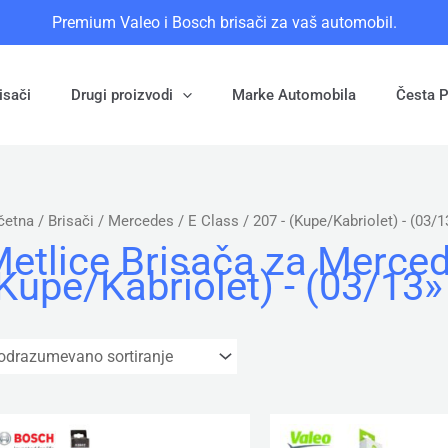
Premium Valeo i Bosch brisači za vaš automobil.
isači
Drugi proizvodi
Marke Automobila
Česta P
četna
/ Brisači /
Mercedes
/
E Class
/ 207 - (Kupe/Kabriolet) - (03/
etlice Brisača za
Merce
Kupe/Kabriolet) - (03/13»