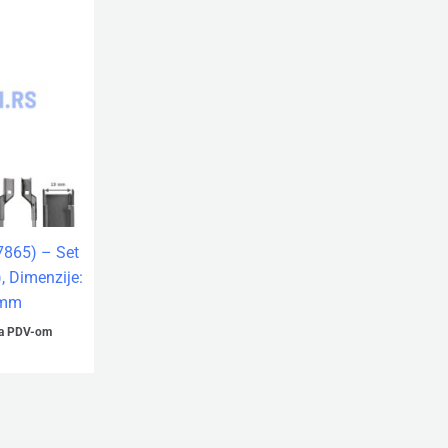
77865) – Set
, Dimenzije:
0mm
a PDV-om