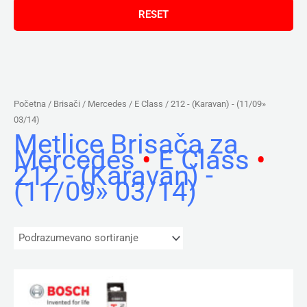
Početna
/ Brisači /
Mercedes
/
E Class
/ 212 - (Karavan) - (11/09»
03/14)
Metlice Brisača za
Mercedes
•
E Class
•
212 - (Karavan) -
(11/09» 03/14)