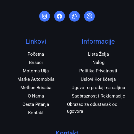
I
F
W
V
n
a
h
i
s
c
a
b
t
e
t
e
a
b
s
r
g
o
a
r
o
p
Linkovi
Informacije
a
k
p
m
Početna
Lista Želja
Brisači
Nalog
Motorna Ulja
Politika Privatnosti
Marke Automobila
Uslovi Korišćenja
Metlice Brisača
Ugovor o prodaji na daljinu
O Nama
Saobraznost i Reklamacije
Česta Pitanja
Obrazac za odustanak od
ugovora
Kontakt
Kontakt