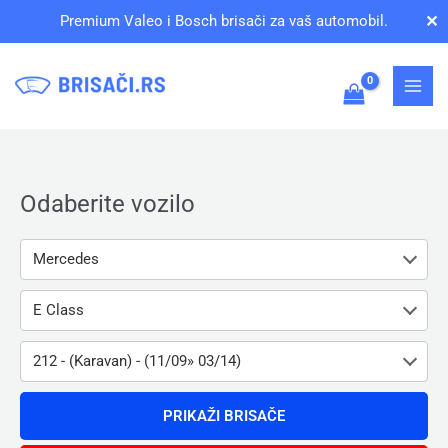
Pređi
✕
Premium Valeo i Bosch brisači za vaš automobil.
na
sadržaj
Odaberite vozilo
Mercedes
E Class
212 - (Karavan) - (11/09» 03/14)