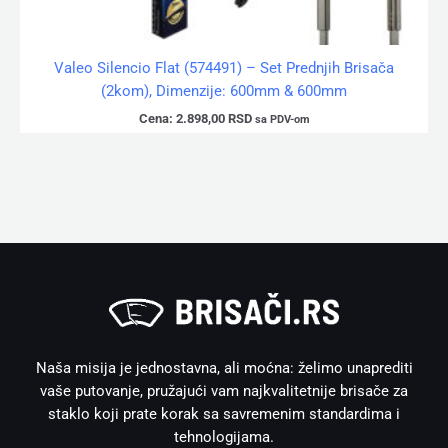
Valeo Silencio Flat (574491) – Set Prednjih Brisača
(2kom), Dimenzije: 600mm & 600mm
Cena:
2.898,00
RSD
sa PDV-om
Naša misija je jednostavna, ali moćna: želimo unaprediti
vaše putovanje, pružajući vam najkvalitetnije brisače za
staklo koji prate korak sa savremenim standardima i
tehnologijama.