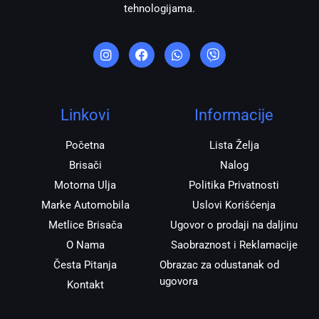
tehnologijama.
I
F
W
V
n
a
h
i
s
c
a
b
t
e
t
e
a
b
s
r
g
o
a
r
o
p
Linkovi
Informacije
a
k
p
m
Početna
Lista Želja
Brisači
Nalog
Motorna Ulja
Politika Privatnosti
Marke Automobila
Uslovi Korišćenja
Metlice Brisača
Ugovor o prodaji na daljinu
O Nama
Saobraznost i Reklamacije
Česta Pitanja
Obrazac za odustanak od
ugovora
Kontakt