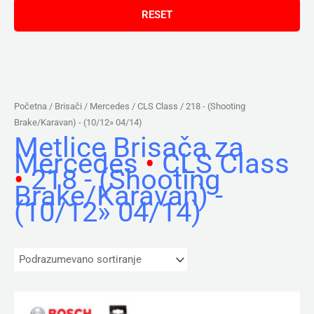
Početna
/ Brisači /
Mercedes
/
CLS Class
/ 218 - (Shooting
Brake/Karavan) - (10/12» 04/14)
Metlice Brisača za
Mercedes
•
CLS Class
•
218 - (Shooting
Brake/Karavan) -
(10/12» 04/14)