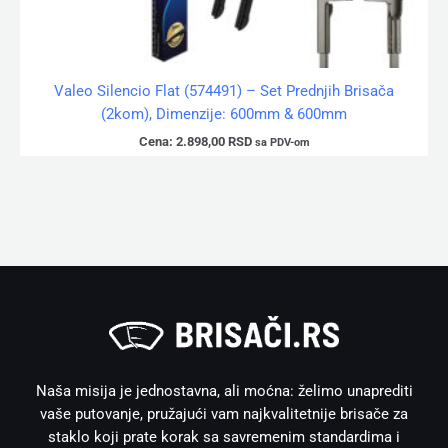
Valeo Silencio Flat (574491) – Set Prednjih Brisača
(2kom), Dimenzije: 600mm & 600mm
Cena:
2.898,00
RSD
sa PDV-om
Naša misija je jednostavna, ali moćna: želimo unaprediti
vaše putovanje, pružajući vam najkvalitetnije brisače za
staklo koji prate korak sa savremenim standardima i