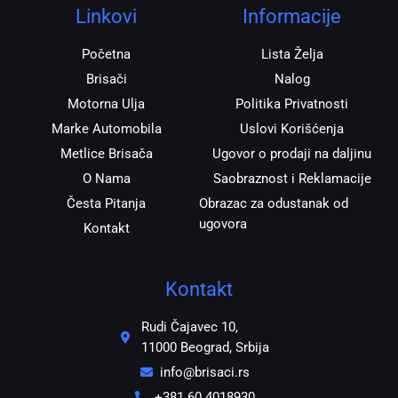
r
o
p
Linkovi
Informacije
a
k
p
m
Početna
Lista Želja
Brisači
Nalog
Motorna Ulja
Politika Privatnosti
Marke Automobila
Uslovi Korišćenja
Metlice Brisača
Ugovor o prodaji na daljinu
O Nama
Saobraznost i Reklamacije
Česta Pitanja
Obrazac za odustanak od
ugovora
Kontakt
Kontakt
Rudi Čajavec 10,
11000 Beograd, Srbija
info@brisaci.rs
+381 60 4018930