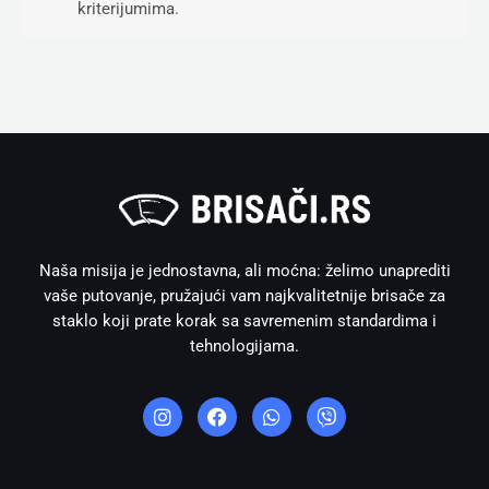
kriterijumima.
Naša misija je jednostavna, ali moćna: želimo unaprediti
vaše putovanje, pružajući vam najkvalitetnije brisače za
staklo koji prate korak sa savremenim standardima i
tehnologijama.
I
F
W
V
n
a
h
i
s
c
a
b
t
e
t
e
a
b
s
r
g
o
a