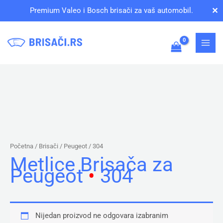
Pređi
✕
Premium Valeo i Bosch brisači za vaš automobil.
na
sadržaj
Početna
/ Brisači /
Peugeot
/ 304
Metlice Brisača za
Peugeot
•
304
Nijedan proizvod ne odgovara izabranim