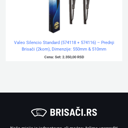
Valeo Silencio Standard (574118 + 574116) – Prednji
Brisači (2kom), Dimenzije: 550mm & 510mm
Cena:
Set:
2.350,00
RSD