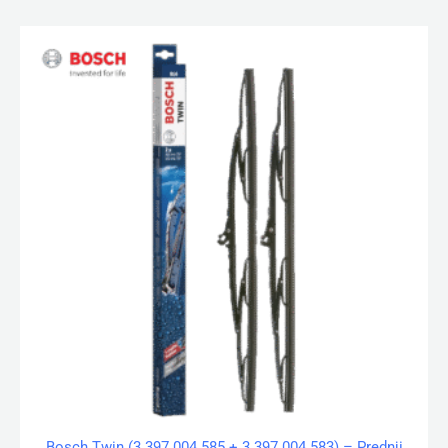
Bosch Twin (3 397 004 585 + 3 397 004 583) – Prednji