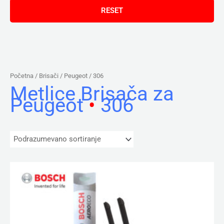
Početna
/ Brisači /
Peugeot
/ 306
Metlice Brisača za
Peugeot
•
306