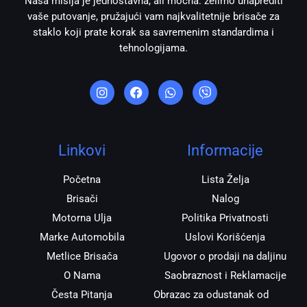
Naša misija je jednostavna, ali moćna: želimo unaprediti
vaše putovanje, pružajući vam najkvalitetnije brisače za
staklo koji prate korak sa savremenim standardima i
tehnologijama.
I
F
W
V
n
a
h
i
s
c
a
b
t
e
t
e
a
b
s
r
g
o
a
r
o
p
Linkovi
Informacije
a
k
p
m
Početna
Lista Želja
Brisači
Nalog
Motorna Ulja
Politika Privatnosti
Marke Automobila
Uslovi Korišćenja
Metlice Brisača
Ugovor o prodaji na daljinu
O Nama
Saobraznost i Reklamacije
Česta Pitanja
Obrazac za odustanak od