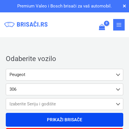
Pređi
✕
Premium Valeo i Bosch brisači za vaš automobil.
na
sadržaj
Odaberite vozilo
Peugeot
306
Izaberite Seriju i godište