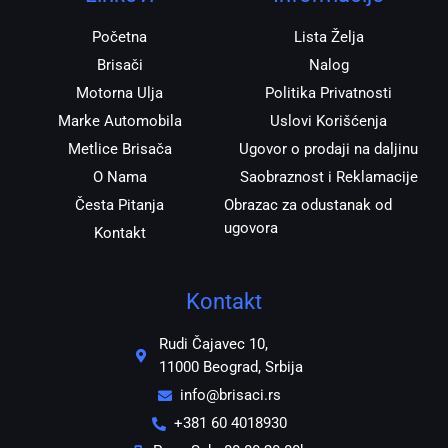
a
k
p
m
Početna
Lista Želja
Brisači
Nalog
Motorna Ulja
Politika Privatnosti
Marke Automobila
Uslovi Korišćenja
Metlice Brisača
Ugovor o prodaji na daljinu
O Nama
Saobraznost i Reklamacije
Česta Pitanja
Obrazac za odustanak od
ugovora
Kontakt
Kontakt
Rudi Čajavec 10,
11000 Beograd, Srbija
info@brisaci.rs
+381 60 4018930