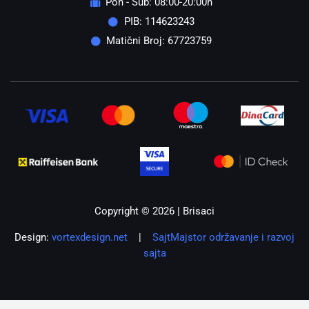
Pon - Sub: 08:00-20:00h
PIB: 114623243
Matični Broj: 67723759
Copyright © 2026 | Brisaci
Design:
vortexdesign.net
|
SajtMajstor održavanje i razvoj
sajta