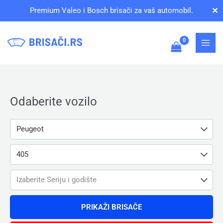
Pređi
✕
Premium Valeo i Bosch brisači za vaš automobil.
na
sadržaj
Odaberite vozilo
Peugeot
405
Izaberite Seriju i godište