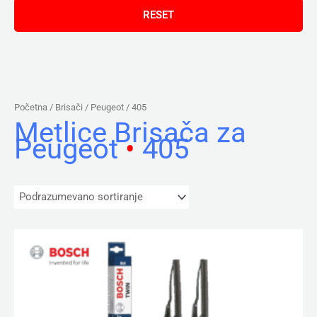
Početna
/ Brisači /
Peugeot
/ 405
Metlice Brisača za
Peugeot
•
405