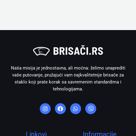
Naša misija je jednostavna, ali moćna: želimo unaprediti
vaše putovanje, pružajući vam najkvalitetnije brisače za
staklo koji prate korak sa savremenim standardima i
tehnologijama.
I
F
W
V
n
a
h
i
s
c
a
b
t
e
t
e
a
b
s
r
g
o
a
r
o
p
Linkovi
Informacije