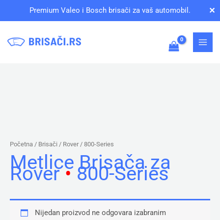
Pređi
✕
Premium Valeo i Bosch brisači za vaš automobil.
na
sadržaj
Početna
/ Brisači /
Rover
/ 800-Series
Metlice Brisača za
Rover
•
800-Series
Nijedan proizvod ne odgovara izabranim