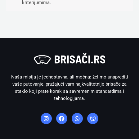
kriterijumima.
Naša misija je jednostavna, ali moćna: želimo unaprediti
vaše putovanje, pružajući vam najkvalitetnije brisače za
staklo koji prate korak sa savremenim standardima i
tehnologijama.
I
F
W
V
n
a
h
i
s
c
a
b
t
e
t
e
a
b
s
r
g
o
a