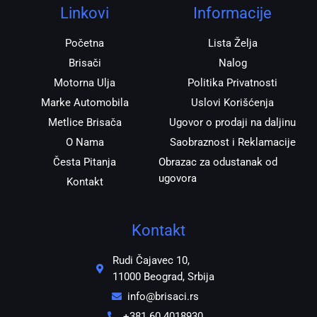
r
o
p
Linkovi
Informacije
a
k
p
m
Početna
Lista Želja
Brisači
Nalog
Motorna Ulja
Politika Privatnosti
Marke Automobila
Uslovi Korišćenja
Metlice Brisača
Ugovor o prodaji na daljinu
O Nama
Saobraznost i Reklamacije
Česta Pitanja
Obrazac za odustanak od
ugovora
Kontakt
Kontakt
Rudi Čajavec 10,
11000 Beograd, Srbija
info@brisaci.rs
+381 60 4018930