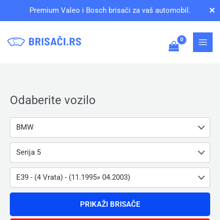
Pređi
✕
Premium Valeo i Bosch brisači za vaš automobil.
na
sadržaj
Odaberite vozilo
BMW
Serija 5
E39 - (4 Vrata) - (11.1995» 04.2003)