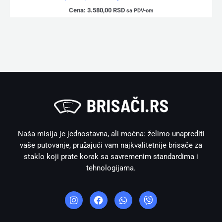
Cena:
3.580,00
RSD
sa PDV-om
Naša misija je jednostavna, ali moćna: želimo unaprediti
vaše putovanje, pružajući vam najkvalitetnije brisače za
staklo koji prate korak sa savremenim standardima i
tehnologijama.
I
F
W
V
n
a
h
i
s
c
a
b
t
e
t
e
a
b
s
r