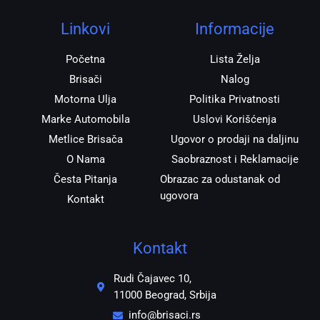
g
o
a
r
o
p
Linkovi
Informacije
a
k
p
m
Početna
Lista Želja
Brisači
Nalog
Motorna Ulja
Politika Privatnosti
Marke Automobila
Uslovi Korišćenja
Metlice Brisača
Ugovor o prodaji na daljinu
O Nama
Saobraznost i Reklamacije
Česta Pitanja
Obrazac za odustanak od
ugovora
Kontakt
Kontakt
Rudi Čajavec 10,
11000 Beograd, Srbija
info@brisaci.rs