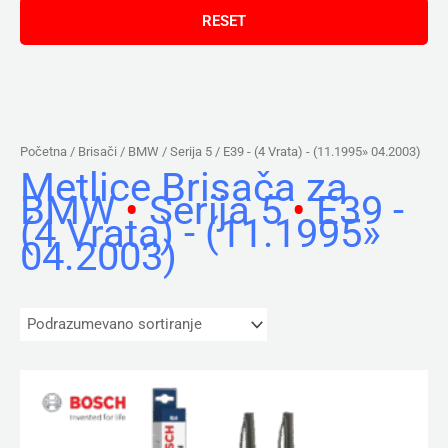
Početna
/ Brisači /
BMW
/
Serija 5
/ E39 - (4 Vrata) - (11.1995» 04.2003)
Metlice Brisača za
BMW
•
Serija 5
•
E39 -
(4 Vrata) - (11.1995»
04.2003)