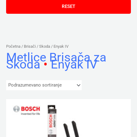
Početna
/ Brisači /
Skoda
/ Enyak IV
Metlice Brisača za
Skoda
•
Enyak IV