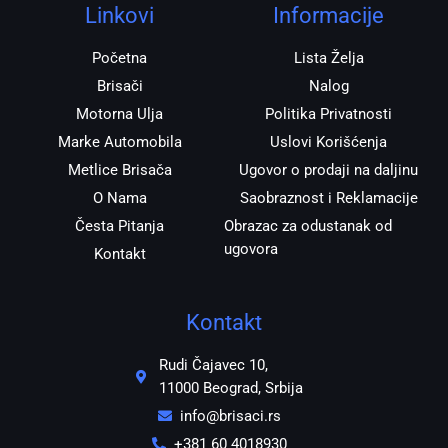
r
o
p
Linkovi
Informacije
a
k
p
m
Početna
Lista Želja
Brisači
Nalog
Motorna Ulja
Politika Privatnosti
Marke Automobila
Uslovi Korišćenja
Metlice Brisača
Ugovor o prodaji na daljinu
O Nama
Saobraznost i Reklamacije
Česta Pitanja
Obrazac za odustanak od
ugovora
Kontakt
Kontakt
Rudi Čajavec 10,
11000 Beograd, Srbija
info@brisaci.rs
+381 60 4018930