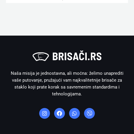
Naša misija je jednostavna, ali moćna: želimo unaprediti
vaše putovanje, pružajući vam najkvalitetnije brisače za
staklo koji prate korak sa savremenim standardima i
tehnologijama.
I
F
W
V
n
a
h
i
s
c
a
b
t
e
t
e
a
b
s
r
g
o
a