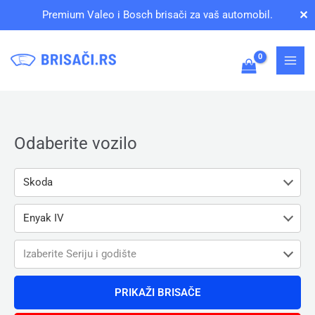
Pređi
✕
Premium Valeo i Bosch brisači za vaš automobil.
na
sadržaj
Odaberite vozilo
Skoda
Enyak IV
Izaberite Seriju i godište