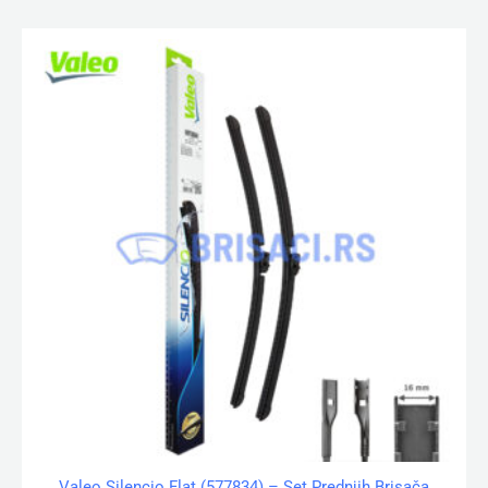
Valeo Silencio Flat (577834) – Set Prednjih Brisača