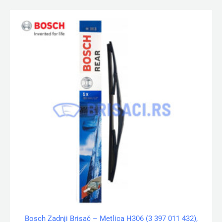
Bosch Zadnji Brisač – Metlica H306 (3 397 011 432),