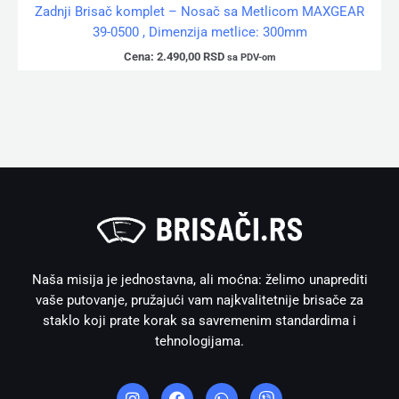
Zadnji Brisač komplet – Nosač sa Metlicom MAXGEAR
39-0500 , Dimenzija metlice: 300mm
Cena:
2.490,00
RSD
sa PDV-om
Naša misija je jednostavna, ali moćna: želimo unaprediti
vaše putovanje, pružajući vam najkvalitetnije brisače za
staklo koji prate korak sa savremenim standardima i
tehnologijama.
I
F
W
V
n
a
h
i