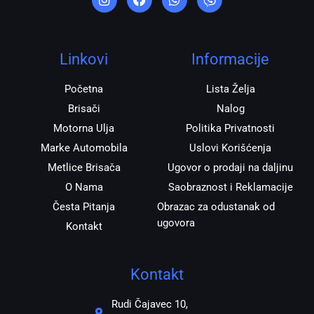
s
c
a
b
t
e
t
e
a
b
s
r
g
o
a
r
o
p
Linkovi
Informacije
a
k
p
m
Početna
Lista Želja
Brisači
Nalog
Motorna Ulja
Politika Privatnosti
Marke Automobila
Uslovi Korišćenja
Metlice Brisača
Ugovor o prodaji na daljinu
O Nama
Saobraznost i Reklamacije
Česta Pitanja
Obrazac za odustanak od
ugovora
Kontakt
Kontakt
Rudi Čajavec 10,