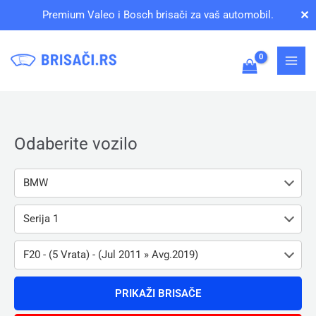
Pređi
✕
Premium Valeo i Bosch brisači za vaš automobil.
na
sadržaj
Odaberite vozilo
BMW
Serija 1
F20 - (5 Vrata) - (Jul 2011 » Avg.2019)