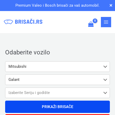
Pređi
✕
Premium Valeo i Bosch brisači za vaš automobil.
na
sadržaj
Odaberite vozilo
Mitsubishi
Galant
Izaberite Seriju i godište