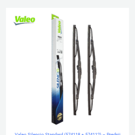
Valeo Silencio Standard (574118 + 574112) – Prednji