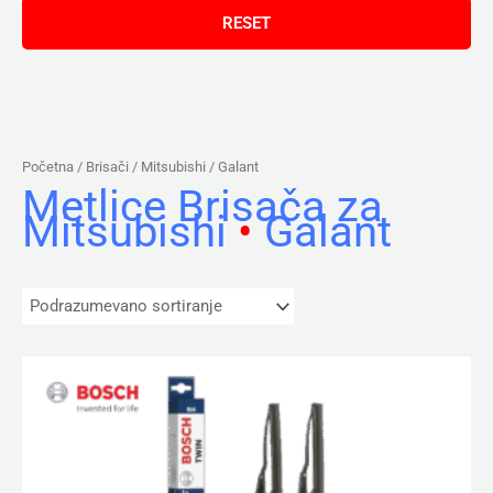
Početna
/ Brisači /
Mitsubishi
/ Galant
Metlice Brisača za
Mitsubishi
•
Galant