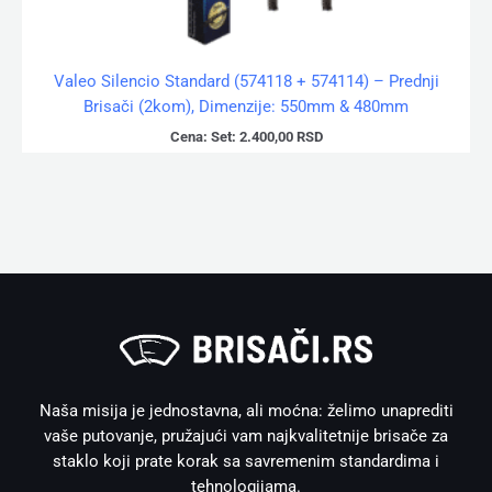
Valeo Silencio Standard (574118 + 574114) – Prednji
Brisači (2kom), Dimenzije: 550mm & 480mm
Cena:
Set:
2.400,00
RSD
Naša misija je jednostavna, ali moćna: želimo unaprediti
vaše putovanje, pružajući vam najkvalitetnije brisače za
staklo koji prate korak sa savremenim standardima i
tehnologijama.