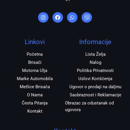
I
F
W
V
n
a
h
i
s
c
a
b
t
e
t
e
a
b
s
r
g
o
a
r
o
p
Linkovi
Informacije
a
k
p
m
Početna
Lista Želja
Brisači
Nalog
Motorna Ulja
Politika Privatnosti
Marke Automobila
Uslovi Korišćenja
Metlice Brisača
Ugovor o prodaji na daljinu
O Nama
Saobraznost i Reklamacije
Česta Pitanja
Obrazac za odustanak od
ugovora
Kontakt