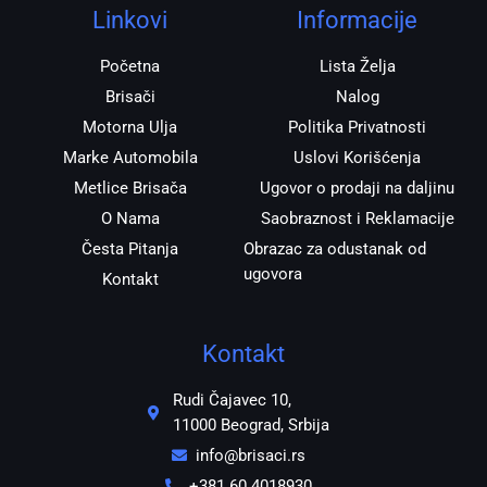
r
o
p
Linkovi
Informacije
a
k
p
m
Početna
Lista Želja
Brisači
Nalog
Motorna Ulja
Politika Privatnosti
Marke Automobila
Uslovi Korišćenja
Metlice Brisača
Ugovor o prodaji na daljinu
O Nama
Saobraznost i Reklamacije
Česta Pitanja
Obrazac za odustanak od
ugovora
Kontakt
Kontakt
Rudi Čajavec 10,
11000 Beograd, Srbija
info@brisaci.rs
+381 60 4018930