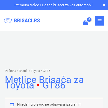
Pređi
✕
Premium Valeo i Bosch brisači za vaš automobil.
na
sadržaj
Početna
/ Brisači /
Toyota
/ GT86
Metlice Brisača za
Toyota
•
GT86
Nijedan proizvod ne odgovara izabranim