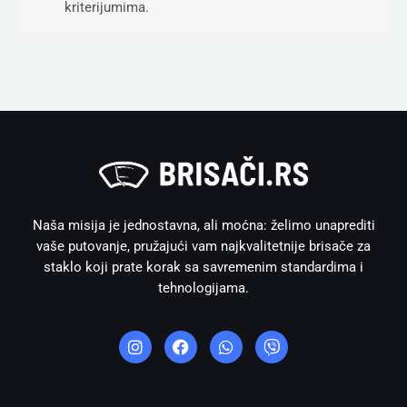
kriterijumima.
Naša misija je jednostavna, ali moćna: želimo unaprediti
vaše putovanje, pružajući vam najkvalitetnije brisače za
staklo koji prate korak sa savremenim standardima i
tehnologijama.
I
F
W
V
n
a
h
i
s
c
a
b
t
e
t
e
a
b
s
r
g
o
a