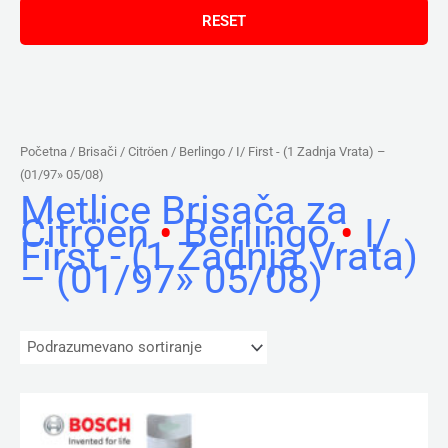
Početna
/ Brisači /
Citröen
/
Berlingo
/ I/ First - (1 Zadnja Vrata) –
(01/97» 05/08)
Metlice Brisača za
Citröen
•
Berlingo
•
I/
First - (1 Zadnja Vrata)
– (01/97» 05/08)