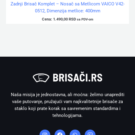
Zadnji Brisač Komplet – Nosač sa Metlicom VAICO V42-
0512, Dimenzija metlice: 400mm
Cena:
1.490,00
RSD
sa PDV-om
Naša misija je jednostavna, ali moćna: želimo unaprediti
vaše putovanje, pružajući vam najkvalitetnije brisače za
staklo koji prate korak sa savremenim standardima i
tehnologijama.
I
F
W
V
n
a
h
i