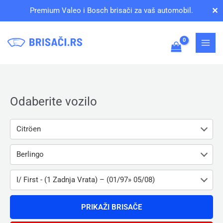
Pređi
✕
Premium Valeo i Bosch brisači za vaš automobil.
na
sadržaj
Odaberite vozilo
Citröen
Berlingo
I/ First - (1 Zadnja Vrata) – (01/97» 05/08)