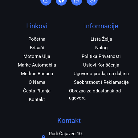
s
c
a
b
t
e
t
e
a
b
s
r
g
o
a
r
o
p
Linkovi
Informacije
a
k
p
m
Početna
Lista Želja
Brisači
Nalog
Motorna Ulja
Politika Privatnosti
Marke Automobila
Uslovi Korišćenja
Metlice Brisača
Ugovor o prodaji na daljinu
O Nama
Saobraznost i Reklamacije
Česta Pitanja
Obrazac za odustanak od
ugovora
Kontakt
Kontakt
Rudi Čajavec 10,