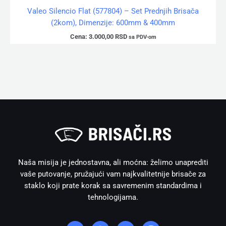
Valeo Silencio Flat (577804) – Set Prednjih Brisača
(2kom), Dimenzije: 600mm & 400mm
Cena:
3.000,00
RSD
sa PDV-om
Naša misija je jednostavna, ali moćna: želimo unaprediti
vaše putovanje, pružajući vam najkvalitetnije brisače za
staklo koji prate korak sa savremenim standardima i
tehnologijama.
I
F
W
V
n
a
h
i