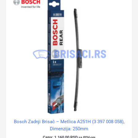
Bosch Zadnji Brisač – Metlica A251H (3 397 008 058),
Dimenzija: 250mm
Cena:
1.160,00
RSD
sa PDV-om