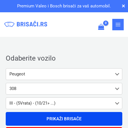
Pređi
✕
Premium Valeo i Bosch brisači za vaš automobil.
na
sadržaj
Odaberite vozilo
Peugeot
308
III - (5Vrata) - (10/21» ...)