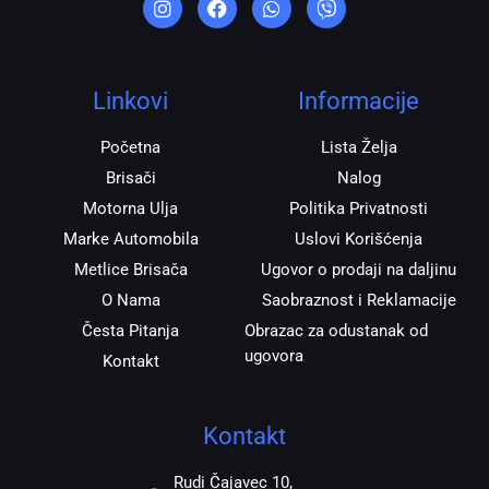
s
c
a
b
t
e
t
e
a
b
s
r
g
o
a
r
o
p
Linkovi
Informacije
a
k
p
m
Početna
Lista Želja
Brisači
Nalog
Motorna Ulja
Politika Privatnosti
Marke Automobila
Uslovi Korišćenja
Metlice Brisača
Ugovor o prodaji na daljinu
O Nama
Saobraznost i Reklamacije
Česta Pitanja
Obrazac za odustanak od
ugovora
Kontakt
Kontakt
Rudi Čajavec 10,