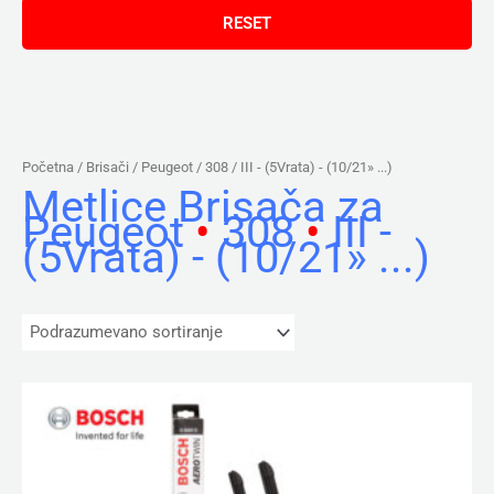
Početna
/ Brisači /
Peugeot
/
308
/ III - (5Vrata) - (10/21» ...)
Metlice Brisača za
Peugeot
•
308
•
III -
(5Vrata) - (10/21» ...)