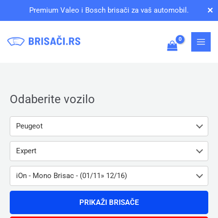
Pređi
✕
Premium Valeo i Bosch brisači za vaš automobil.
na
sadržaj
Odaberite vozilo
Peugeot
Expert
iOn - Mono Brisac - (01/11» 12/16)