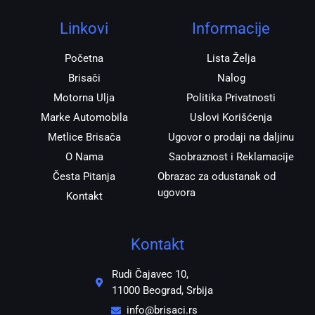
g
o
a
r
o
p
Linkovi
Informacije
a
k
p
m
Početna
Lista Želja
Brisači
Nalog
Motorna Ulja
Politika Privatnosti
Marke Automobila
Uslovi Korišćenja
Metlice Brisača
Ugovor o prodaji na daljinu
O Nama
Saobraznost i Reklamacije
Česta Pitanja
Obrazac za odustanak od
ugovora
Kontakt
Kontakt
Rudi Čajavec 10,
11000 Beograd, Srbija
info@brisaci.rs