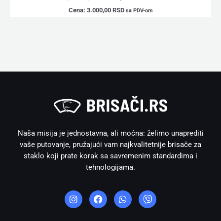
Cena:
3.000,00
RSD
sa PDV-om
Naša misija je jednostavna, ali moćna: želimo unaprediti
vaše putovanje, pružajući vam najkvalitetnije brisače za
staklo koji prate korak sa savremenim standardima i
tehnologijama.
I
F
W
V
n
a
h
i
s
c
a
b
t
e
t
e
a
b
s
r