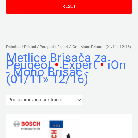
Početna
/ Brisači /
Peugeot
/
Expert
/ iOn - Mono Brisac - (01/11» 12/16)
Metlice Brisača za
Peugeot
•
Expert
•
iOn
- Mono Brisac -
(01/11» 12/16)