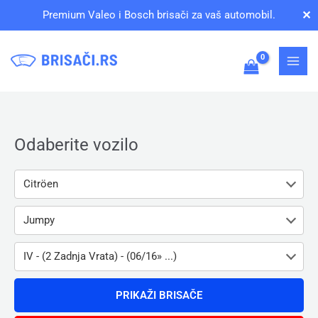
Pređi
✕
Premium Valeo i Bosch brisači za vaš automobil.
na
sadržaj
Odaberite vozilo
Citröen
Jumpy
IV - (2 Zadnja Vrata) - (06/16» ...)