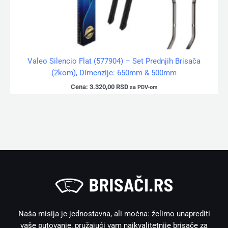
Valeo Silencio Flat (577904) – Set Prednjih Brisača
(2kom), Dimenzije: 650mm & 500mm
Cena:
3.320,00
RSD
sa PDV-om
Naša misija je jednostavna, ali moćna: želimo unaprediti
vaše putovanje, pružajući vam najkvalitetnije brisače za