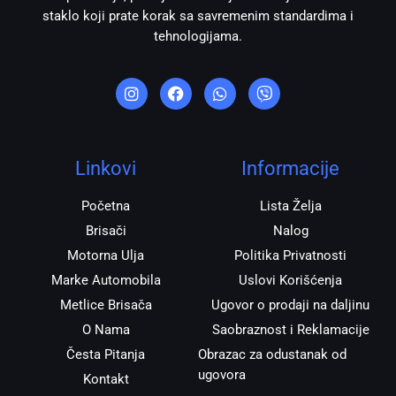
staklo koji prate korak sa savremenim standardima i
tehnologijama.
I
F
W
V
n
a
h
i
s
c
a
b
t
e
t
e
a
b
s
r
g
o
a
r
o
p
Linkovi
Informacije
a
k
p
m
Početna
Lista Želja
Brisači
Nalog
Motorna Ulja
Politika Privatnosti
Marke Automobila
Uslovi Korišćenja
Metlice Brisača
Ugovor o prodaji na daljinu
O Nama
Saobraznost i Reklamacije
Česta Pitanja
Obrazac za odustanak od
ugovora
Kontakt