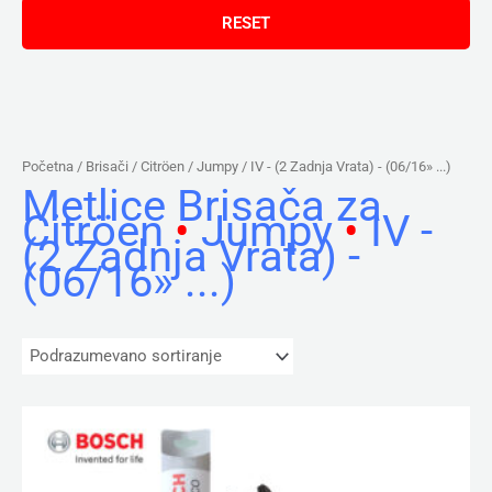
Početna
/ Brisači /
Citröen
/
Jumpy
/ IV - (2 Zadnja Vrata) - (06/16» ...)
Metlice Brisača za
Citröen
•
Jumpy
•
IV -
(2 Zadnja Vrata) -
(06/16» ...)