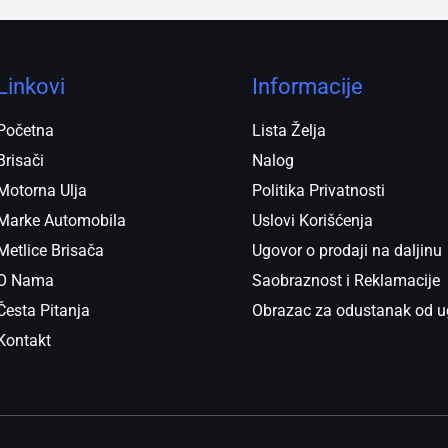
Linkovi
Informacije
Početna
Lista Želja
Brisači
Nalog
Motorna Ulja
Politika Privatnosti
Marke Automobila
Uslovi Korišćenja
Metlice Brisača
Ugovor o prodaji na daljinu
O Nama
Saobraznost i Reklamacije
Česta Pitanja
Obrazac za odustanak od u
Kontakt