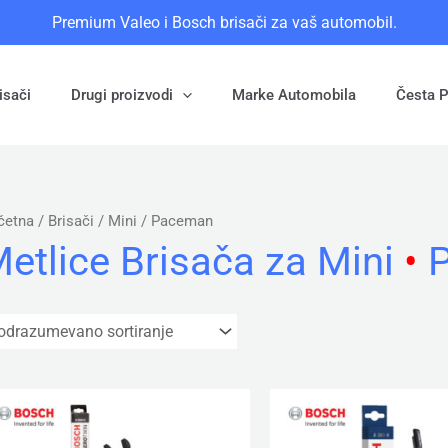
Premium Valeo i Bosch brisači za vaš automobil.
isači
Drugi proizvodi
Marke Automobila
Česta P
četna
/ Brisači /
Mini
/ Paceman
etlice Brisača za
Mini
•