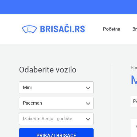
Pređi
na
sadržaj
Početna
Br
Po
Odaberite vozilo
M
Mini
Paceman
Izaberite Seriju i godište