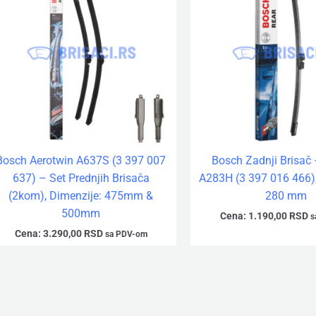
Bosch Aerotwin A637S (3 397 007
Bosch Zadnji Brisač 
637) – Set Prednjih Brisača
A283H (3 397 016 466),
(2kom), Dimenzije: 475mm &
280 mm
500mm
Cena:
1.190,00
RSD
s
Cena:
3.290,00
RSD
sa PDV-om