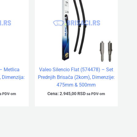
– Metlica
Valeo Silencio Flat (574478) – Set
 Dimenzija:
Prednjih Brisača (2kom), Dimenzije:
475mm & 500mm
Cena:
2.945,00
RSD
a PDV-om
sa PDV-om