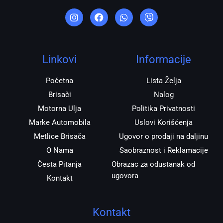
I
F
W
V
n
a
h
i
s
c
a
b
t
e
t
e
a
b
s
r
g
o
a
r
o
p
Linkovi
Informacije
a
k
p
m
Početna
Lista Želja
Brisači
Nalog
Motorna Ulja
Politika Privatnosti
Marke Automobila
Uslovi Korišćenja
Metlice Brisača
Ugovor o prodaji na daljinu
O Nama
Saobraznost i Reklamacije
Česta Pitanja
Obrazac za odustanak od
ugovora
Kontakt
Kontakt