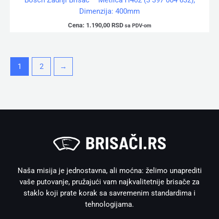
Bosch Zadnji Brisač – Metlica H402 (3 397 004 632),
Dimenzija: 400mm
Cena:
1.190,00
RSD
sa PDV-om
1
2
→
Naša misija je jednostavna, ali moćna: želimo unaprediti
vaše putovanje, pružajući vam najkvalitetnije brisače za
staklo koji prate korak sa savremenim standardima i
tehnologijama.