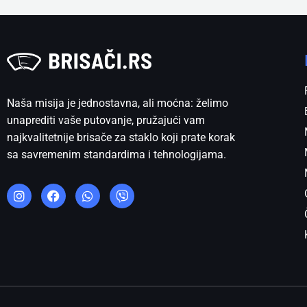
Naša misija je jednostavna, ali moćna: želimo
unaprediti vaše putovanje, pružajući vam
najkvalitetnije brisače za staklo koji prate korak
sa savremenim standardima i tehnologijama.
I
F
W
V
n
a
h
i
s
c
a
b
t
e
t
e
a
b
s
r
g
o
a
r
o
p
a
k
p
m