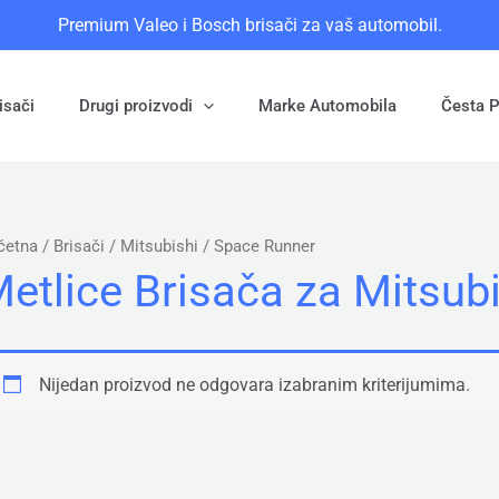
Premium Valeo i Bosch brisači za vaš automobil.
isači
Drugi proizvodi
Marke Automobila
Česta P
četna
/ Brisači /
Mitsubishi
/ Space Runner
etlice Brisača za
Mitsubi
Nijedan proizvod ne odgovara izabranim kriterijumima.