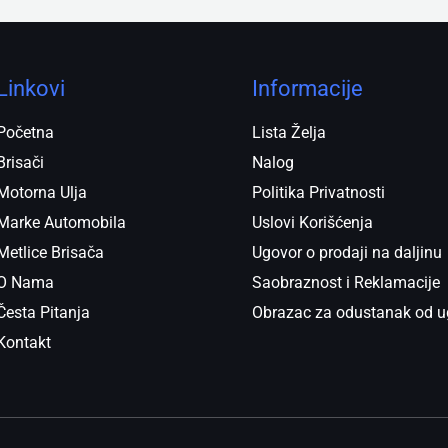
Linkovi
Informacije
Početna
Lista Želja
Brisači
Nalog
Motorna Ulja
Politika Privatnosti
Marke Automobila
Uslovi Korišćenja
Metlice Brisača
Ugovor o prodaji na daljinu
O Nama
Saobraznost i Reklamacije
Česta Pitanja
Obrazac za odustanak od u
Kontakt