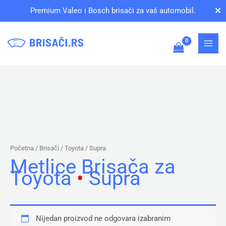
Pređi
✕
Premium Valeo i Bosch brisači za vaš automobil.
na
sadržaj
Početna
/ Brisači /
Toyota
/ Supra
Metlice Brisača za
Toyota
•
Supra
Nijedan proizvod ne odgovara izabranim