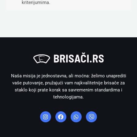
kriterijumima.
Naša misija je jednostavna, ali moćna: želimo unaprediti
vaše putovanje, pružajući vam najkvalitetnije brisače za
staklo koji prate korak sa savremenim standardima i
tehnologijama.
I
F
W
V
n
a
h
i
s
c
a
b
t
e
t
e
a
b
s
r
g
o
a