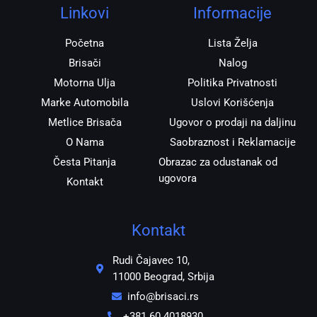
r
o
p
Linkovi
Informacije
a
k
p
m
Početna
Lista Želja
Brisači
Nalog
Motorna Ulja
Politika Privatnosti
Marke Automobila
Uslovi Korišćenja
Metlice Brisača
Ugovor o prodaji na daljinu
O Nama
Saobraznost i Reklamacije
Česta Pitanja
Obrazac za odustanak od
ugovora
Kontakt
Kontakt
Rudi Čajavec 10,
11000 Beograd, Srbija
info@brisaci.rs
+381 60 4018930