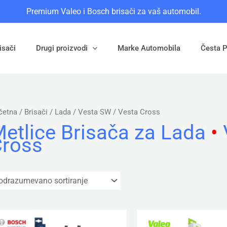
Premium Valeo i Bosch brisači za vaš automobil.
isači
Drugi proizvodi
Marke Automobila
Česta P
četna
/ Brisači /
Lada
/ Vesta SW / Vesta Cross
etlice Brisača za
Lada
•
ross