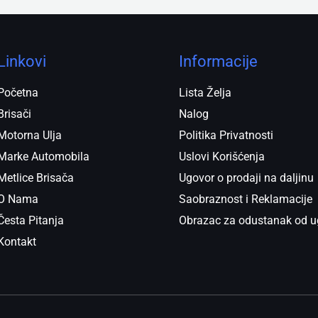
Linkovi
Informacije
Početna
Lista Želja
Brisači
Nalog
Motorna Ulja
Politika Privatnosti
Marke Automobila
Uslovi Korišćenja
Metlice Brisača
Ugovor o prodaji na daljinu
O Nama
Saobraznost i Reklamacije
Česta Pitanja
Obrazac za odustanak od u
Kontakt