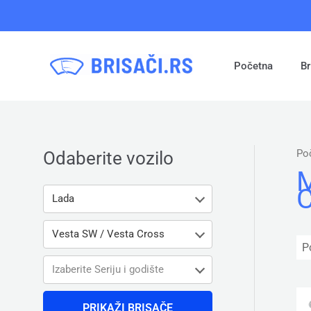
Pređi
na
sadržaj
Početna
Br
Po
Odaberite vozilo
M
C
Lada
Vesta SW / Vesta Cross
Izaberite Seriju i godište