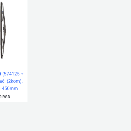
d (574125 +
ači (2kom),
 & 450mm
00
RSD