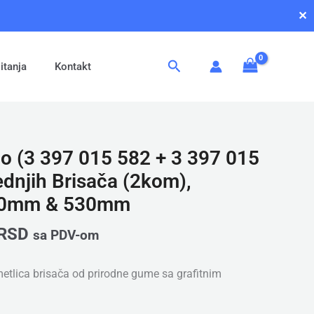
✕
Pretraga
itanja
Kontakt
o (3 397 015 582 + 3 397 015
ednjih Brisača (2kom),
600mm & 530mm
RSD
sa PDV-om
etlica brisača od prirodne gume sa grafitnim