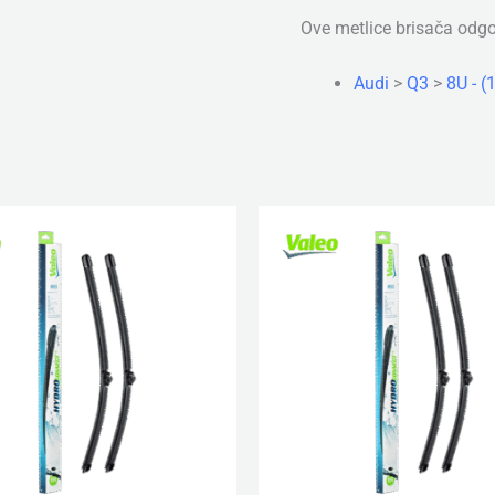
Ove metlice brisača odg
Audi
>
Q3
>
8U - 