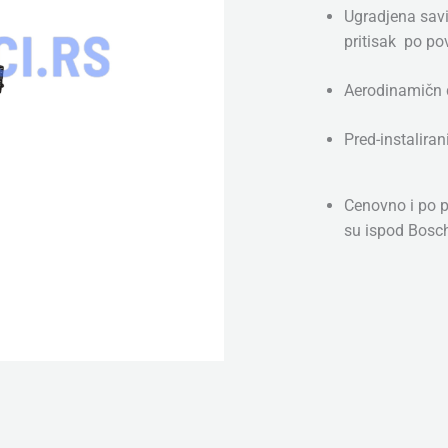
Ugradjena savi
580)
pritisak po po
-
Set
Aerodinamičn 
Prednjih
Brisača
Pred-instaliran
(2kom),
Dimenzije:
600mm
Cenovno i po 
&
su ispod Bosc
530mm
količina