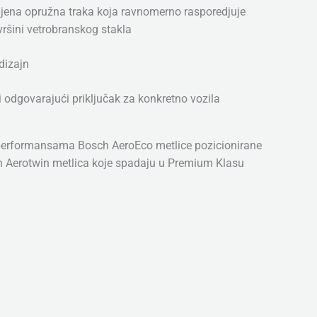
jena opružna traka koja ravnomerno rasporedjuje
vršini vetrobranskog stakla
dizajn
i odgovarajući priključak za konkretno vozila
performansama Bosch AeroEco metlice pozicionirane
h Aerotwin metlica koje spadaju u Premium Klasu