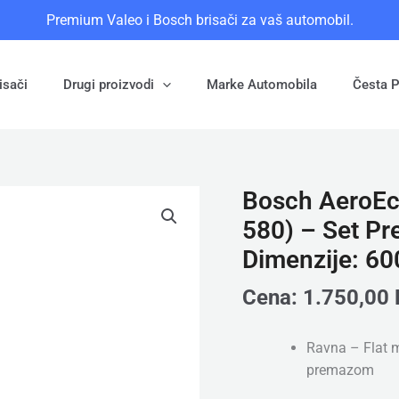
Premium Valeo i Bosch brisači za vaš automobil.
isači
Drugi proizvodi
Marke Automobila
Česta P
Bosch AeroEc
Bosch
AeroEco
580) – Set Pr
(3
Dimenzije: 
397
015
Cena:
1.750,00
582
+
Ravna – Flat m
3
premazom
397
015