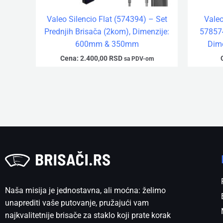
Valeo Silencio Flat (574394) – Set
Vale
Prednjih Brisača (2kom), Dimenzije:
578574
600mm & 350mm
Dim
Cena:
2.400,00
RSD
sa PDV-om
Naša misija je jednostavna, ali moćna: želimo
unaprediti vaše putovanje, pružajući vam
najkvalitetnije brisače za staklo koji prate korak