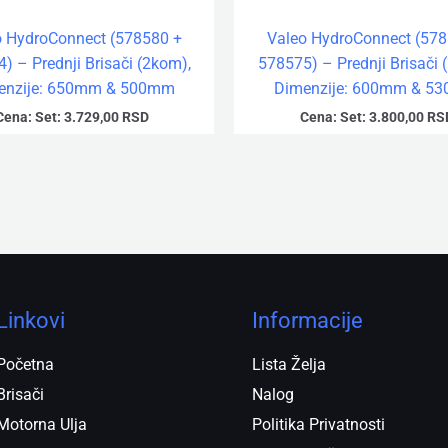
o HydroConnect (578580 +
Valeo HydroConnect (578
) – Prednji Brisači (2kom),
578575) – Prednji Brisači 
enzije: 650mm & 500mm
Dimenzije: 600mm & 5
Cena:
Set:
3.729,00
RSD
Cena:
Set:
3.800,00
RS
Linkovi
Informacije
Početna
Lista Želja
Brisači
Nalog
Motorna Ulja
Politika Privatnosti