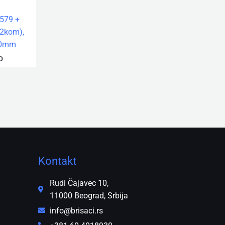
579 +
(2kom),
30mm
D
Kontakt
Rudi Čajavec 10,
11000 Beograd, Srbija
info@brisaci.rs