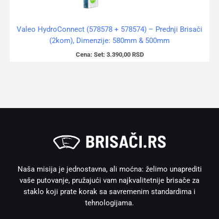
Valeo HydroConnect (578578 + 578574) – Prednji Brisači
(2kom), Dimenzije: 580mm & 500mm
Cena:
Set:
3.390,00
RSD
Naša misija je jednostavna, ali moćna: želimo unaprediti
vaše putovanje, pružajući vam najkvalitetnije brisače za
staklo koji prate korak sa savremenim standardima i
tehnologijama.