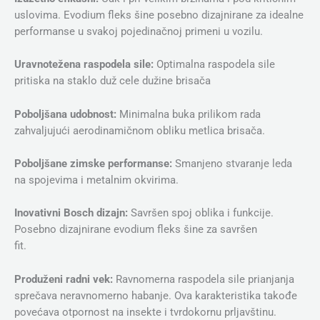
uslovima. Evodium fleks šine posebno dizajnirane za idealne
performanse u svakoj pojedinačnoj primeni u vozilu.
Uravnotežena raspodela sile:
Optimalna raspodela sile
pritiska na staklo duž cele dužine brisača
Poboljšana udobnost:
Minimalna buka prilikom rada
zahvaljujući aerodinamičnom obliku metlica brisača.
Poboljšane zimske performanse:
Smanjeno stvaranje leda
na spojevima i metalnim okvirima.
Inovativni Bosch dizajn:
Savršen spoj oblika i funkcije.
Posebno dizajnirane evodium fleks šine za savršen
fit.
Produženi radni vek:
Ravnomerna raspodela sile prianjanja
sprečava neravnomerno habanje. Ova karakteristika takođe
povećava otpornost na insekte i tvrdokornu prljavštinu.