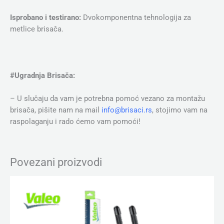
Isprobano i testirano:
Dvokomponentna tehnologija za
metlice brisača.
#Ugradnja Brisača:
– U slučaju da vam je potrebna pomoć vezano za montažu
brisača, pišite nam na mail
info@brisaci.rs
, stojimo vam na
raspolaganju i rado ćemo vam pomoći!
Povezani proizvodi