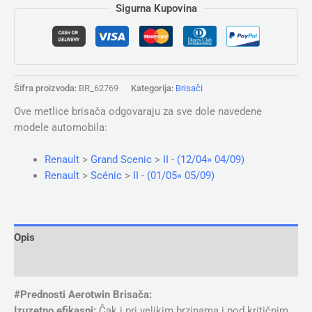
Sigurna Kupovina
Šifra proizvoda:
BR_62769
Kategorija:
Brisači
Ove metlice brisača odgovaraju za sve dole navedene
modele automobila:
Renault
>
Grand Scenic
>
II - (12/04» 04/09)
Renault
>
Scénic
>
II - (01/05» 05/09)
Opis
Dodatne informacije
#Prednosti Aerotwin Brisača:
Izuzetno efikasni:
Čak i pri velikim brzinama i pod kritičnim