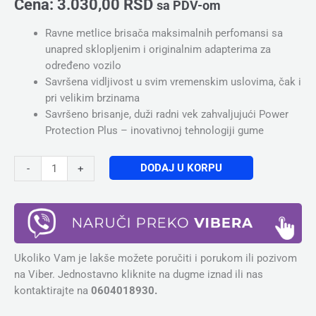
Cena:
3.030,00
RSD
sa PDV-om
Ravne metlice brisača maksimalnih perfomansi sa
unapred sklopljenim i originalnim adapterima za
određeno vozilo
Savršena vidljivost u svim vremenskim uslovima, čak i
pri velikim brzinama
Savršeno brisanje, duži radni vek zahvaljujući Power
Protection Plus – inovativnoj tehnologiji gume
DODAJ U KORPU
-
+
Ukoliko Vam je lakše možete poručiti i porukom ili pozivom
na Viber. Jednostavno kliknite na dugme iznad ili nas
kontaktirajte na
0604018930.