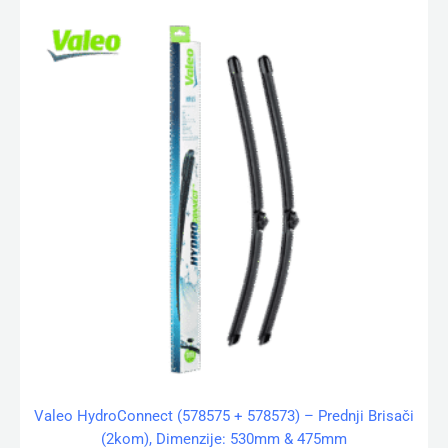
Valeo HydroConnect (578575 + 578573) – Prednji Brisači
(2kom), Dimenzije: 530mm & 475mm