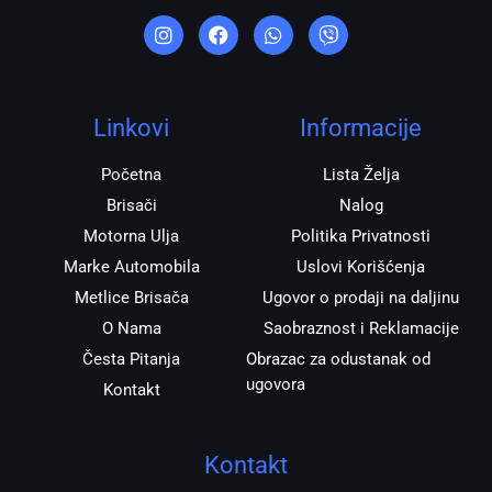
I
F
W
V
n
a
h
i
s
c
a
b
t
e
t
e
a
b
s
r
g
o
a
r
o
p
Linkovi
Informacije
a
k
p
m
Početna
Lista Želja
Brisači
Nalog
Motorna Ulja
Politika Privatnosti
Marke Automobila
Uslovi Korišćenja
Metlice Brisača
Ugovor o prodaji na daljinu
O Nama
Saobraznost i Reklamacije
Česta Pitanja
Obrazac za odustanak od
ugovora
Kontakt
Kontakt