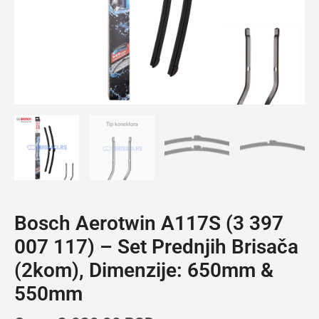
(2kom),
Dimenzije:
650mm
&
550mm
količina
Bosch Aerotwin A117S (3 397
007 117) – Set Prednjih Brisača
(2kom), Dimenzije: 650mm &
550mm