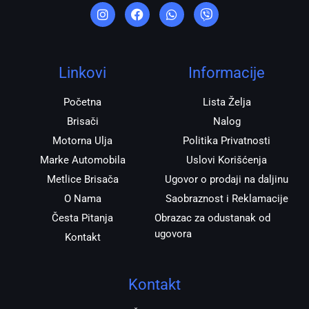
n
a
h
i
s
c
a
b
t
e
t
e
a
b
s
r
g
o
a
r
o
p
Linkovi
Informacije
a
k
p
m
Početna
Lista Želja
Brisači
Nalog
Motorna Ulja
Politika Privatnosti
Marke Automobila
Uslovi Korišćenja
Metlice Brisača
Ugovor o prodaji na daljinu
O Nama
Saobraznost i Reklamacije
Česta Pitanja
Obrazac za odustanak od
ugovora
Kontakt
Kontakt