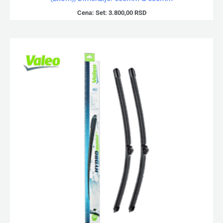
Cena:
Set:
3.800,00
RSD