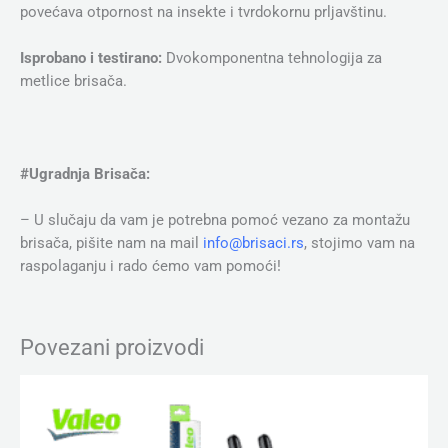
povećava otpornost na insekte i tvrdokornu prljavštinu.
Isprobano i testirano:
Dvokomponentna tehnologija za
metlice brisača.
#Ugradnja Brisača:
– U slučaju da vam je potrebna pomoć vezano za montažu
brisača, pišite nam na mail
info@brisaci.rs
, stojimo vam na
raspolaganju i rado ćemo vam pomoći!
Povezani proizvodi