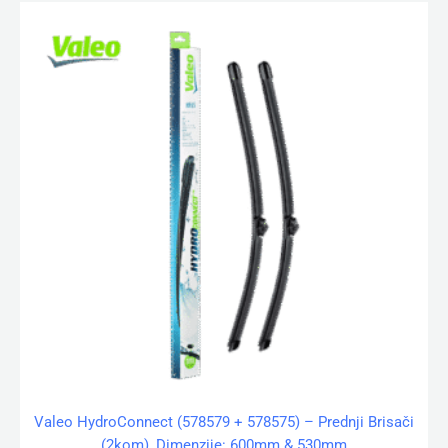
Valeo HydroConnect (578579 + 578575) – Prednji Brisači
(2kom), Dimenzije: 600mm & 530mm