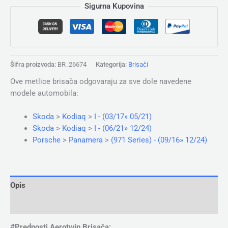
Sigurna Kupovina
Šifra proizvoda:
BR_26674
Kategorija:
Brisači
Ove metlice brisača odgovaraju za sve dole navedene
modele automobila:
Skoda
>
Kodiaq
>
I - (03/17» 05/21)
Skoda
>
Kodiaq
>
I - (06/21» 12/24)
Porsche
>
Panamera
>
(971 Series) - (09/16» 12/24)
Opis
Dodatne informacije
#Prednosti Aerotwin Brisača: