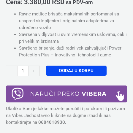
Cena:
3.380,00
RSD
sa PDV-om
Ravne metlice brisača maksimalnih perfomansi sa
unapred sklopljenim i originalnim adapterima za
određeno vozilo
Savršena vidljivost u svim vremenskim uslovima, čak i
pri velikim brzinama
Savršeno brisanje, duži radni vek zahvaljujući Power
Protection Plus – inovativnoj tehnologiji gume
DODAJ U KORPU
-
+
Ukoliko Vam je lakše možete poručiti i porukom ili pozivom
na Viber. Jednostavno kliknite na dugme iznad ili nas
kontaktirajte na
0604018930.