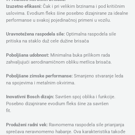
Izuzetno efikasni:
Čak i pri velikim brzinama i pod kritičnim
uslovima. Evodium fleks šine posebno dizajnirane za idealne
performanse u svakoj pojedinačnoj primeni u vozilu.
Uravnotežena raspodela sile:
Optimalna raspodela sile
pritiska na staklo duž cele dužine brisača
Poboljšana udobnost:
Minimalna buka prilikom rada
zahvaljujući aerodinamičnom obliku metlica brisača.
Poboljšane zimske performanse:
Smanjeno stvaranje leda
na spojevima i metalnim okvirima.
Inovativni Bosch dizajn:
Savršen spoj oblika i funkcije.
Posebno dizajnirane evodium fleks šine za savršen
fit.
Produženi radni vek:
Ravnomerna raspodela sile prianjanja
sprečava neravnomerno habanje. Ova karakteristika takođe