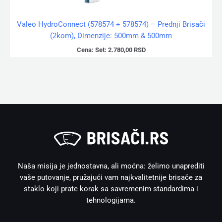
Valeo HydroConnect (578574 + 578574) – Prednji Brisači
(2kom), Dimenzije: 500mm & 500mm
Cena:
Set:
2.780,00
RSD
Naša misija je jednostavna, ali moćna: želimo unaprediti
vaše putovanje, pružajući vam najkvalitetnije brisače za
staklo koji prate korak sa savremenim standardima i
tehnologijama.
I
F
W
V