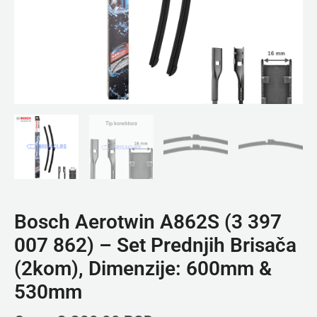
(2kom),
Dimenzije:
600mm
&
530mm
količina
Bosch Aerotwin A862S (3 397
007 862) – Set Prednjih Brisača
(2kom), Dimenzije: 600mm &
530mm