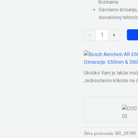
brzinama
Prednjih
Savršeno brisanje,
Brisača
inovativnoj tehnol
(2kom),
Dimenzije:
-
+
650mm
&
360mm
količina
Ukoliko Vam je lakše može
Jednostavno kliknite na d
Šifra proizvoda:
BR_29749