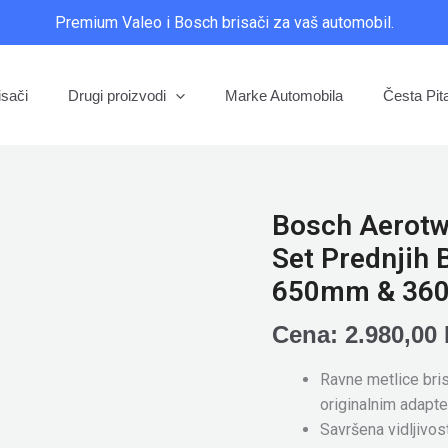
Premium Valeo i Bosch brisači za vaš automobil.
isači
Drugi proizvodi
Marke Automobila
Česta Pit
Bosch Aerotw
Bosch
Aerotwin
Set Prednjih 
AR
650mm & 36
656S
(3
Cena:
2.980,00
397
014
Ravne metlice bri
210)
originalnim adapt
-
Savršena vidljivos
Set