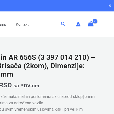
✕
Pretraga
anja
Kontakt
in AR 656S (3 397 014 210) –
Brisača (2kom), Dimenzije:
0mm
RSD
sa PDV-om
sača maksimalnih perfomansi sa unapred sklopljenim i
erima za određeno vozilo
t u svim vremenskim uslovima, čak i pri velikim