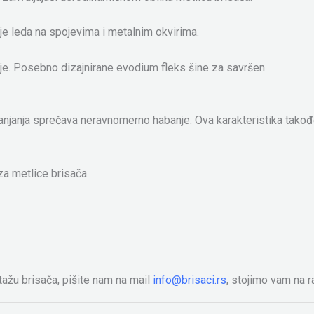
e leda na spojevima i metalnim okvirima.
ije. Posebno dizajnirane evodium fleks šine za savršen
njanja sprečava neravnomerno habanje. Ova karakteristika takođe
a metlice brisača.
ažu brisača, pišite nam na mail
info@brisaci.rs
, stojimo vam na 