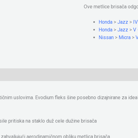
Ove metlice brisača odg
Honda
>
Jazz
>
IV
Honda
>
Jazz
>
V 
Nissan
>
Micra
>
V
itičnim uslovima. Evodium fleks šine posebno dizajnirane za idea
ile pritiska na staklo duž cele dužine brisača
zahvaljujući aerodinamičnom obliku metlica brisača.