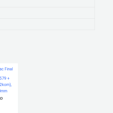
579 +
(2kom),
30mm
SD