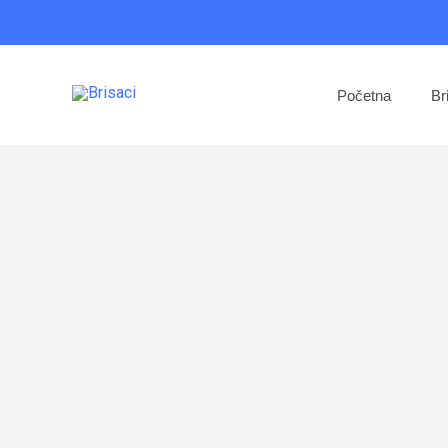
Pređi
na
sadržaj
Početna
Br