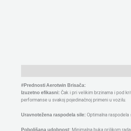
Opis
Dodatne informacije
#Prednosti Aerotwin Brisača:
Čak i pri velikim brzinama i pod kr
Izuzetno efikasni:
performanse u svakoj pojedinačnoj primeni u vozilu.
Optimalna raspodela s
Uravnotežena raspodela sile:
Minimalna buka prilikom rada 
Poboljšana udobnost: