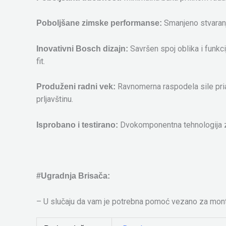
Smanjeno stvaranj
Poboljšane zimske performanse:
Savršen spoj oblika i funkc
Inovativni Bosch dizajn:
fit.
Ravnomerna raspodela sile pria
Produženi radni vek:
prljavštinu.
Dvokomponentna tehnologija z
Isprobano i testirano:
#Ugradnja Brisača:
– U slučaju da vam je potrebna pomoć vezano za mont