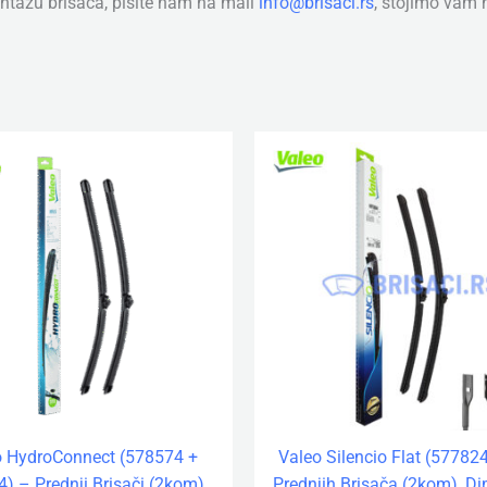
tažu brisača, pišite nam na mail
info@brisaci.rs
, stojimo vam
o HydroConnect (578574 +
Valeo Silencio Flat (577824
) – Prednji Brisači (2kom),
Prednjih Brisača (2kom), Di