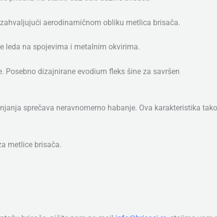
zahvaljujući aerodinamičnom obliku metlica brisača.
 leda na spojevima i metalnim okvirima.
je. Posebno dizajnirane evodium fleks šine za savršen
njanja sprečava neravnomerno habanje. Ova karakteristika takođ
 metlice brisača.