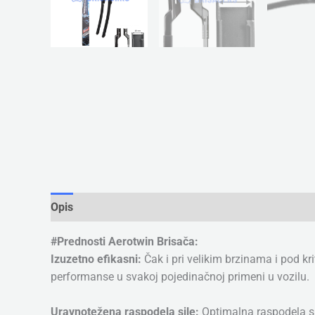
Opis
Dodatne informacije
#Prednosti Aerotwin Brisača:
Izuzetno efikasni:
Čak i pri velikim brzinama i pod k
performanse u svakoj pojedinačnoj primeni u vozilu.
Uravnotežena raspodela sile:
Optimalna raspodela si