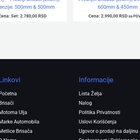
enzije: 500mm & 500mm
600mm & 450mm
Cena:
Set:
2.780,00
RSD
Cena:
2.990,00
RSD
sa PD
Linkovi
Informacije
Početna
Lista Želja
Brisači
Nalog
Motorna Ulja
Politika Privatnosti
Marke Automobila
Uslovi Korišćenja
Metlice Brisača
Ugovor o prodaji na daljinu