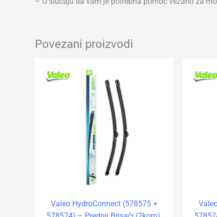
– U slučaju da vam je potrebna pomoć vezano za mon
Povezani proizvodi
Valeo HydroConnect (578575 +
Vale
578574) – Prednji Brisači (2kom),
578574