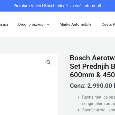
Premium Valeo i Bosch brisači za vaš automobil.
isači
Drugi proizvodi
Marke Automobila
Česta P
Bosch Aerotw
Bosch
Aerotwin
Set Prednjih 
A398S
600mm & 45
(3
397
Cena:
2.990,00
014
398)
Ravne metlice bri
-
i originalnim ada
Set
Savršena vidljivos
Prednjih