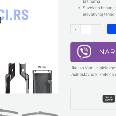
brzinama
Brisača
Savršeno brisanje,
(2kom),
inovativnoj tehno
Dimenzije:
600mm
-
+
&
450mm
količina
Ukoliko Vam je lakše mož
Jednostavno kliknite na 