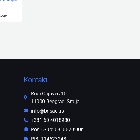
V-om
Kontakt
Rudi Čajavec 10,
11000 Beograd, Srbija
info@brisaci.rs
+381 60 4018930
Pon - Sub: 08:00-20:00h
PIB: 114623243