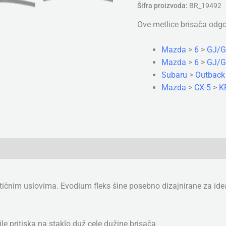
Šifra proizvoda:
BR_19492
Ove metlice brisača odg
Mazda
>
6
>
GJ/GL
Mazda
>
6
>
GJ/GL
Subaru
>
Outback
Mazda
>
CX-5
>
KF
ritičnim uslovima. Evodium fleks šine posebno dizajnirane za ide
le pritiska na staklo duž cele dužine brisača