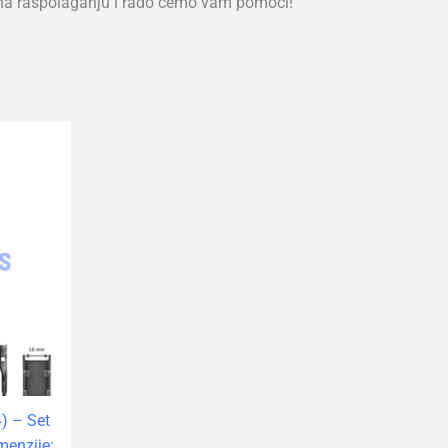
 na raspolaganju i rado ćemo vam pomoći!
) – Set
menzije: