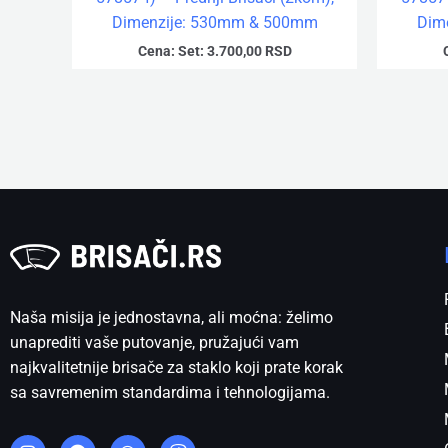
Dimenzije: 530mm & 500mm
Dim
Cena:
Set:
3.700,00
RSD
Naša misija je jednostavna, ali moćna: želimo
unaprediti vaše putovanje, pružajući vam
najkvalitetnije brisače za staklo koji prate korak
sa savremenim standardima i tehnologijama.
I
F
W
V
n
a
h
i