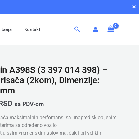
✕
Pretraga
itanja
Kontakt
in A398S (3 397 014 398) –
Brisača (2kom), Dimenzije:
0mm
RSD
sa PDV-om
sača maksimalnih perfomansi sa unapred sklopljenim
pterima za određeno vozilo
t u svim vremenskim uslovima, čak i pri velikim