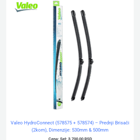
Valeo HydroConnect (578575 + 578574) – Prednji Brisači
(2kom), Dimenzije: 530mm & 500mm
Cena:
Set:
3.700,00
RSD