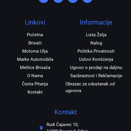
t
e
t
e
a
b
s
r
g
o
a
r
o
p
Linkovi
Informacije
a
k
p
m
Početna
Lista Želja
Brisači
Nalog
Motorna Ulja
Politika Privatnosti
Marke Automobila
Uslovi Korišćenja
Metlice Brisača
Ugovor o prodaji na daljinu
O Nama
Saobraznost i Reklamacije
Česta Pitanja
Obrazac za odustanak od
ugovora
Kontakt
Kontakt
Rudi Čajavec 10,