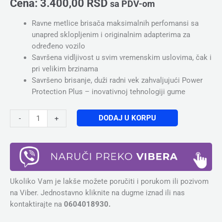
Cena:
3.400,00
RSD
sa PDV-om
Ravne metlice brisača maksimalnih perfomansi sa
unapred sklopljenim i originalnim adapterima za
određeno vozilo
Savršena vidljivost u svim vremenskim uslovima, čak i
pri velikim brzinama
Savršeno brisanje, duži radni vek zahvaljujući Power
Protection Plus – inovativnoj tehnologiji gume
DODAJ U KORPU
-
+
Ukoliko Vam je lakše možete poručiti i porukom ili pozivom
na Viber. Jednostavno kliknite na dugme iznad ili nas
kontaktirajte na
0604018930.