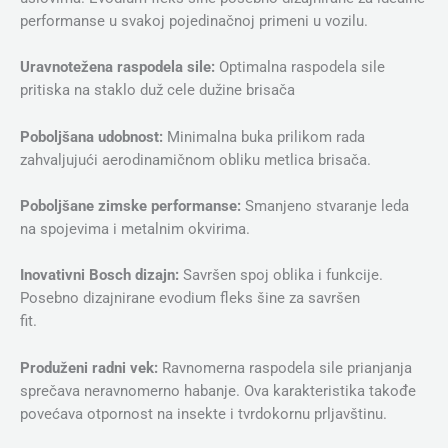
performanse u svakoj pojedinačnoj primeni u vozilu.
Uravnotežena raspodela sile:
Optimalna raspodela sile
pritiska na staklo duž cele dužine brisača
Poboljšana udobnost:
Minimalna buka prilikom rada
zahvaljujući aerodinamičnom obliku metlica brisača.
Poboljšane zimske performanse:
Smanjeno stvaranje leda
na spojevima i metalnim okvirima.
Inovativni Bosch dizajn:
Savršen spoj oblika i funkcije.
Posebno dizajnirane evodium fleks šine za savršen
fit.
Produženi radni vek:
Ravnomerna raspodela sile prianjanja
sprečava neravnomerno habanje. Ova karakteristika takođe
povećava otpornost na insekte i tvrdokornu prljavštinu.