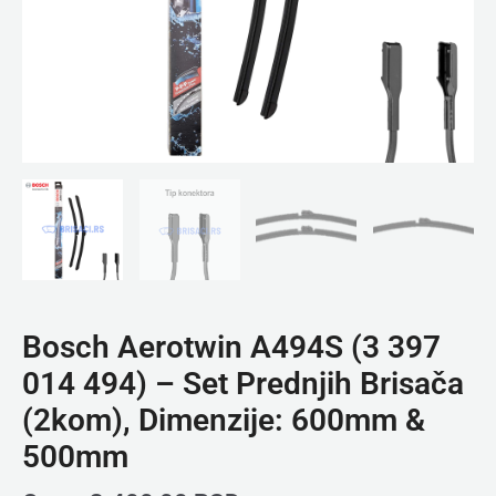
(2kom),
Dimenzije:
600mm
&
500mm
količina
Bosch Aerotwin A494S (3 397
014 494) – Set Prednjih Brisača
(2kom), Dimenzije: 600mm &
500mm