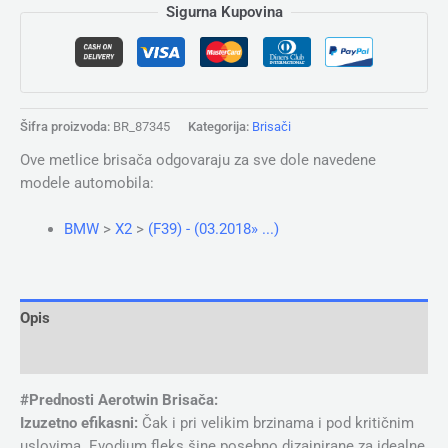
Sigurna Kupovina
Šifra proizvoda:
BR_87345
Kategorija:
Brisači
Ove metlice brisača odgovaraju za sve dole navedene
modele automobila:
BMW
>
X2
>
(F39) - (03.2018» ...)
Opis
Dodatne informacije
#Prednosti Aerotwin Brisača:
Izuzetno efikasni:
Čak i pri velikim brzinama i pod kritičnim
uslovima. Evodium fleks šine posebno dizajnirane za idealne