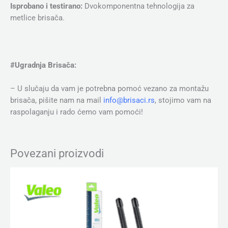
Isprobano i testirano:
Dvokomponentna tehnologija za
metlice brisača.
#Ugradnja Brisača:
– U slučaju da vam je potrebna pomoć vezano za montažu
brisača, pišite nam na mail
info@brisaci.rs
, stojimo vam na
raspolaganju i rado ćemo vam pomoći!
Povezani proizvodi