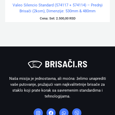
Valeo Silencio Standard (574117 + 574114) – Prednji
Brisači (2kom), Dimenzije: 530mm & 480mm
Cena:
Set:
2.500,00
RSD
Naša misija je jednostavna, ali moćna: želimo unaprediti
vaše putovanje, pružajući vam najkvalitetnije brisače za
staklo koji prate korak sa savremenim standardima i
tehnologijama.
I
F
W
V
n
a
h
i
s
c
a
b