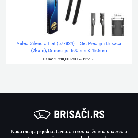
Valeo Silencio Flat (577824) – Set Prednjih Brisača
(2kom), Dimenzije: 600mm & 450mm
Cena:
2.990,00
RSD
sa PDV-om
Naša misija je jednostavna, ali moćna: želimo unaprediti