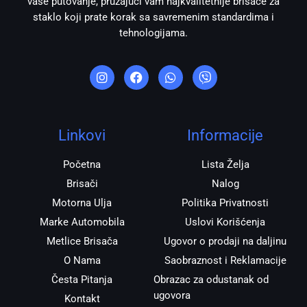
vaše putovanje, pružajući vam najkvalitetnije brisače za
staklo koji prate korak sa savremenim standardima i
tehnologijama.
I
F
W
V
n
a
h
i
s
c
a
b
t
e
t
e
a
b
s
r
g
o
a
r
o
p
Linkovi
Informacije
a
k
p
m
Početna
Lista Želja
Brisači
Nalog
Motorna Ulja
Politika Privatnosti
Marke Automobila
Uslovi Korišćenja
Metlice Brisača
Ugovor o prodaji na daljinu
O Nama
Saobraznost i Reklamacije
Česta Pitanja
Obrazac za odustanak od
ugovora
Kontakt