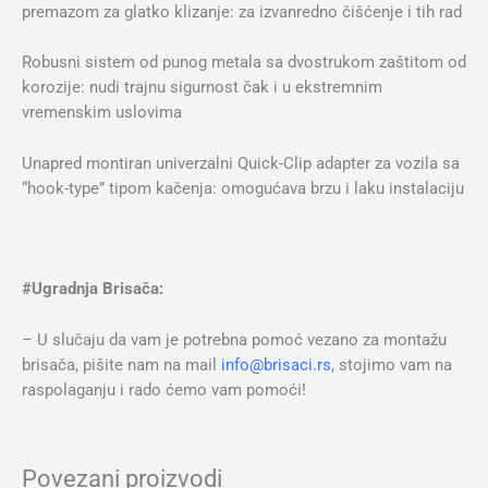
premazom za glatko klizanje: za izvanredno čišćenje i tih rad
Robusni sistem od punog metala sa dvostrukom zaštitom od
korozije: nudi trajnu sigurnost čak i u ekstremnim
vremenskim uslovima
Unapred montiran univerzalni Quick-Clip adapter za vozila sa
“hook-type” tipom kačenja: omogućava brzu i laku instalaciju
#Ugradnja Brisača:
– U slučaju da vam je potrebna pomoć vezano za montažu
brisača, pišite nam na mail
info@brisaci.rs
, stojimo vam na
raspolaganju i rado ćemo vam pomoći!
Povezani proizvodi