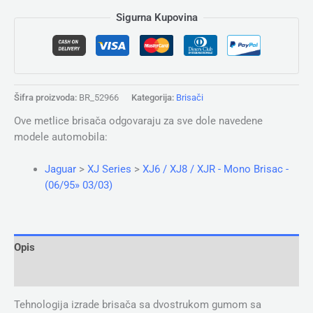
Sigurna Kupovina
Šifra proizvoda:
BR_52966
Kategorija:
Brisači
Ove metlice brisača odgovaraju za sve dole navedene
modele automobila:
Jaguar
>
XJ Series
>
XJ6 / XJ8 / XJR - Mono Brisac -
(06/95» 03/03)
Opis
Dodatne informacije
Tehnologija izrade brisača sa dvostrukom gumom sa