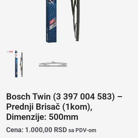
500mm
količina
Bosch Twin (3 397 004 583) –
Prednji Brisač (1kom),
Dimenzije: 500mm
Cena:
1.000,00
RSD
sa PDV-om