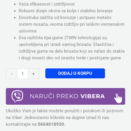
Veća efikasnost i izdržljivost
Robusni dizajn okvira za bolje i stabilno brisanje
Dvostruka zaštita od korozije i potpuno metalni
sistem nosača, veoma izdržljiv pri teškim vremenskim
uslovima
Dva različita tipa gume (TWIN tehnologija) su
upotrebljena pri izradi samog brisača. Elastična i
izdržljiva guma na delu brisača koji se nalazi do stakla
i drugi noseći deo od izrazito tvrde i postojane gume
DODAJ U KORPU
-
+
Ukoliko Vam je lakše možete poručiti i porukom ili pozivom
na Viber. Jednostavno kliknite na dugme iznad ili nas
kontaktirajte na
0604018930.