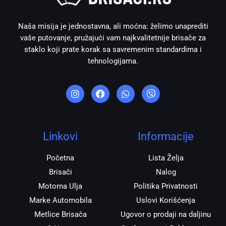
Naša misija je jednostavna, ali moćna: želimo unaprediti
vaše putovanje, pružajući vam najkvalitetnije brisače za
staklo koji prate korak sa savremenim standardima i
tehnologijama.
I
F
W
V
n
a
h
i
s
c
a
b
t
e
t
e
a
b
s
r
g
o
a
r
o
p
Linkovi
Informacije
a
k
p
m
Početna
Lista Želja
Brisači
Nalog
Motorna Ulja
Politika Privatnosti
Marke Automobila
Uslovi Korišćenja
Metlice Brisača
Ugovor o prodaji na daljinu