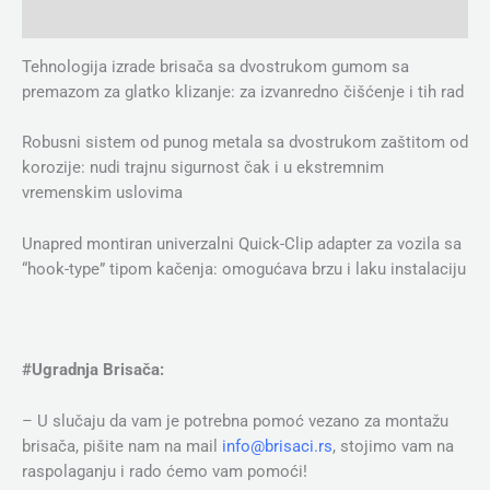
Dodatne informacije
Tehnologija izrade brisača sa dvostrukom gumom sa
premazom za glatko klizanje: za izvanredno čišćenje i tih rad
Robusni sistem od punog metala sa dvostrukom zaštitom od
korozije: nudi trajnu sigurnost čak i u ekstremnim
vremenskim uslovima
Unapred montiran univerzalni Quick-Clip adapter za vozila sa
“hook-type” tipom kačenja: omogućava brzu i laku instalaciju
#Ugradnja Brisača:
– U slučaju da vam je potrebna pomoć vezano za montažu
brisača, pišite nam na mail
info@brisaci.rs
, stojimo vam na
raspolaganju i rado ćemo vam pomoći!