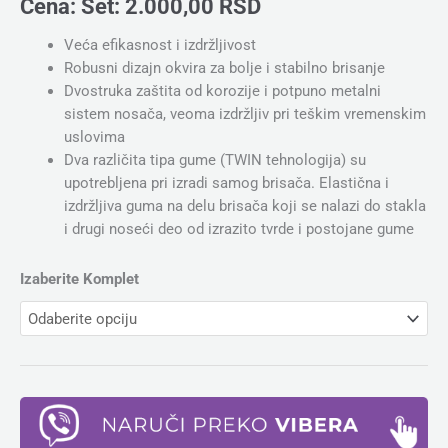
Cena:
Set:
2.000,00
RSD
Veća efikasnost i izdržljivost
Robusni dizajn okvira za bolje i stabilno brisanje
Dvostruka zaštita od korozije i potpuno metalni
sistem nosača, veoma izdržljiv pri teškim vremenskim
uslovima
Dva različita tipa gume (TWIN tehnologija) su
upotrebljena pri izradi samog brisača. Elastična i
izdržljiva guma na delu brisača koji se nalazi do stakla
i drugi noseći deo od izrazito tvrde i postojane gume
Izaberite Komplet