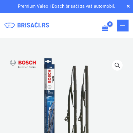
Pređi
✕
Premium Valeo i Bosch brisači za vaš automobil.
na
sadržaj