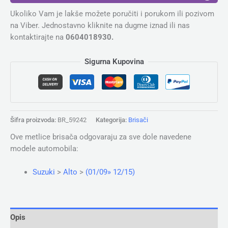
Ukoliko Vam je lakše možete poručiti i porukom ili pozivom
na Viber. Jednostavno kliknite na dugme iznad ili nas
kontaktirajte na
0604018930.
Sigurna Kupovina
Šifra proizvoda:
BR_59242
Kategorija:
Brisači
Ove metlice brisača odgovaraju za sve dole navedene
modele automobila:
Suzuki
>
Alto
>
(01/09» 12/15)
Opis