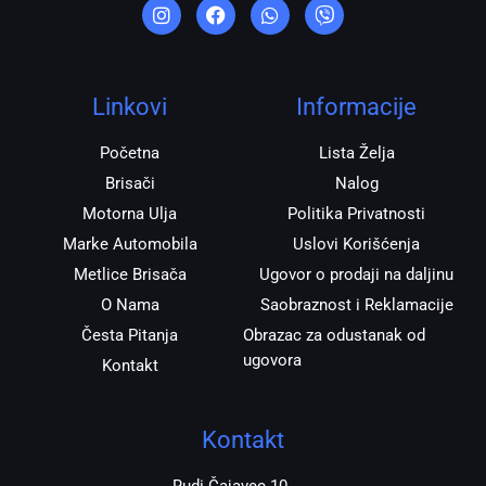
n
a
h
i
s
c
a
b
t
e
t
e
a
b
s
r
g
o
a
r
o
p
Linkovi
Informacije
a
k
p
m
Početna
Lista Želja
Brisači
Nalog
Motorna Ulja
Politika Privatnosti
Marke Automobila
Uslovi Korišćenja
Metlice Brisača
Ugovor o prodaji na daljinu
O Nama
Saobraznost i Reklamacije
Česta Pitanja
Obrazac za odustanak od
ugovora
Kontakt
Kontakt
Rudi Čajavec 10,