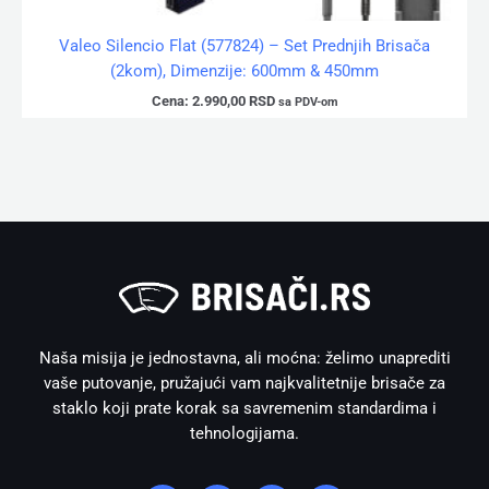
Valeo Silencio Flat (577824) – Set Prednjih Brisača
(2kom), Dimenzije: 600mm & 450mm
Cena:
2.990,00
RSD
sa PDV-om
Naša misija je jednostavna, ali moćna: želimo unaprediti
vaše putovanje, pružajući vam najkvalitetnije brisače za
staklo koji prate korak sa savremenim standardima i
tehnologijama.
I
F
W
V