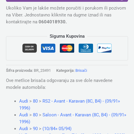
Ukoliko Vam je lakše možete poručiti i porukom ili pozivom
na Viber. Jednostavno kliknite na dugme iznad ili nas
kontaktirajte na
0604018930.
Sigurna Kupovina
Šifra proizvoda:
BR_23491
Kategorija:
Brisači
Ove metlice brisača odgovaraju za sve dole navedene
modele automobila:
Audi
>
80
>
RS2 - Avant - Karavan (8C, B4) - (09/91»
1996)
Audi
>
80
>
Saloon - Avant - Karavan (8C, B4) - (09/91»
1996)
Audi
>
90
>
(10/84» 05/94)