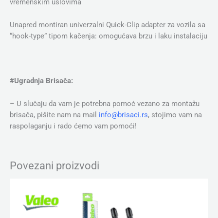
vremenskim uslovima
Unapred montiran univerzalni Quick-Clip adapter za vozila sa
“hook-type” tipom kačenja: omogućava brzu i laku instalaciju
#Ugradnja Brisača:
– U slučaju da vam je potrebna pomoć vezano za montažu
brisača, pišite nam na mail
info@brisaci.rs
, stojimo vam na
raspolaganju i rado ćemo vam pomoći!
Povezani proizvodi