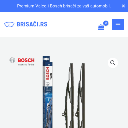
Pređi
✕
Premium Valeo i Bosch brisači za vaš automobil.
na
sadržaj