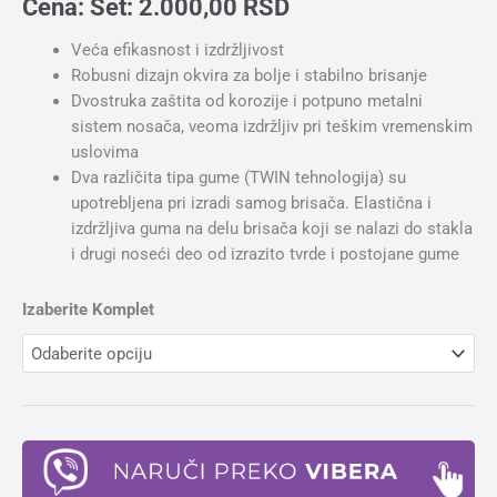
Cena:
Set:
2.000,00
RSD
Veća efikasnost i izdržljivost
Robusni dizajn okvira za bolje i stabilno brisanje
Dvostruka zaštita od korozije i potpuno metalni
sistem nosača, veoma izdržljiv pri teškim vremenskim
uslovima
Dva različita tipa gume (TWIN tehnologija) su
upotrebljena pri izradi samog brisača. Elastična i
izdržljiva guma na delu brisača koji se nalazi do stakla
i drugi noseći deo od izrazito tvrde i postojane gume
Izaberite Komplet