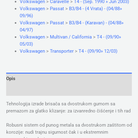
Volkswagen
>
Caravelle
>
T4 - (Sep. 1990 » Jun 2003)
Volkswagen
>
Passat
>
B3/B4 - (4 Vrata) - (04/88»
09/96)
Volkswagen
>
Passat
>
B3/B4 - (Karavan) - (04/88»
04/97)
Volkswagen
>
Multivan / California
>
T4 - (09/90»
05/03)
Volkswagen
>
Transporter
>
T4 - (09/90» 12/03)
Opis
Dodatne informacije
Tehnologija izrade brisača sa dvostrukom gumom sa
premazom za glatko klizanje: za izvanredno čišćenje i tih rad
Robusni sistem od punog metala sa dvostrukom zaštitom od
korozije: nudi trajnu sigurnost čak i u ekstremnim