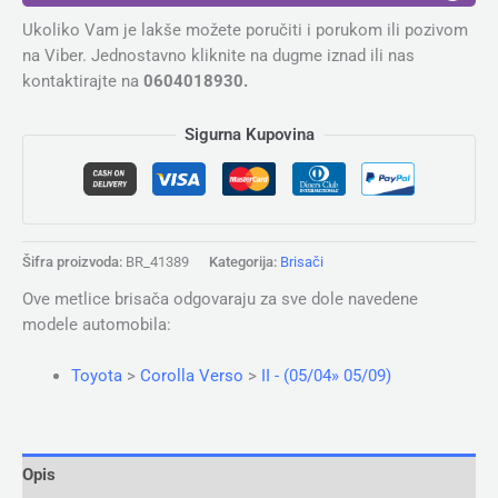
Ukoliko Vam je lakše možete poručiti i porukom ili pozivom
na Viber. Jednostavno kliknite na dugme iznad ili nas
kontaktirajte na
0604018930.
Sigurna Kupovina
Šifra proizvoda:
BR_41389
Kategorija:
Brisači
Ove metlice brisača odgovaraju za sve dole navedene
modele automobila:
Toyota
>
Corolla Verso
>
II - (05/04» 05/09)
Opis