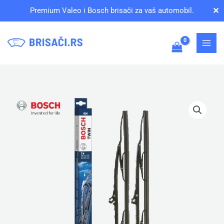
Pređi
✕
Premium Valeo i Bosch brisači za vaš automobil.
na
sadržaj