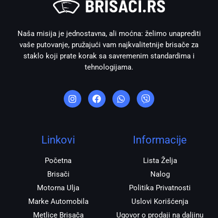
Naša misija je jednostavna, ali moćna: želimo unaprediti
vaše putovanje, pružajući vam najkvalitetnije brisače za
staklo koji prate korak sa savremenim standardima i
tehnologijama.
I
F
W
V
n
a
h
i
s
c
a
b
t
e
t
e
a
b
s
r
g
o
a
r
o
p
Linkovi
Informacije
a
k
p
m
Početna
Lista Želja
Brisači
Nalog
Motorna Ulja
Politika Privatnosti
Marke Automobila
Uslovi Korišćenja
Metlice Brisača
Ugovor o prodaji na daljinu