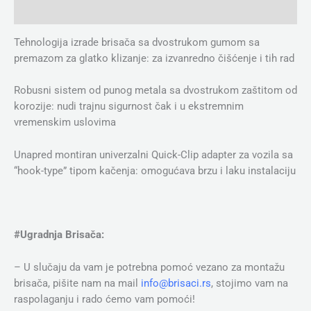
Dodatne informacije
Tehnologija izrade brisača sa dvostrukom gumom sa
premazom za glatko klizanje: za izvanredno čišćenje i tih rad
Robusni sistem od punog metala sa dvostrukom zaštitom od
korozije: nudi trajnu sigurnost čak i u ekstremnim
vremenskim uslovima
Unapred montiran univerzalni Quick-Clip adapter za vozila sa
“hook-type” tipom kačenja: omogućava brzu i laku instalaciju
#Ugradnja Brisača:
– U slučaju da vam je potrebna pomoć vezano za montažu
brisača, pišite nam na mail
info@brisaci.rs
, stojimo vam na
raspolaganju i rado ćemo vam pomoći!