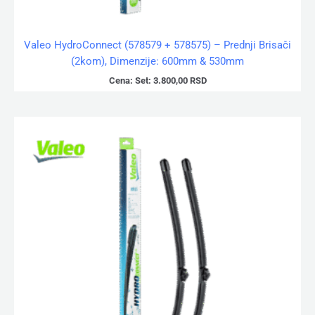
Valeo HydroConnect (578579 + 578575) – Prednji Brisači
(2kom), Dimenzije: 600mm & 530mm
Cena:
Set:
3.800,00
RSD