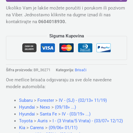
Ukoliko Vam je lakše možete poručiti i porukom ili pozivom
na Viber. Jednostavno kliknite na dugme iznad ili nas
kontaktirajte na
0604018930.
Sigurna Kupovina
Šifra proizvoda:
BR_36271
Kategorija:
Brisači
Ove metlice brisača odgovaraju za sve dole navedene
modele automobila:
Subaru
>
Forester
>
IV - (SJ) - (02/13» 11/19)
Hyundai
>
Nexo
>
(09/18» ...)
Hyundai
>
Santa Fe
>
IV - (03/19» ...)
Toyota
>
Auris
>
I - (3 Vrata/5 Vrata) - (03/07» 12/12)
Kia
>
Carens
>
(09/06» 01/11)