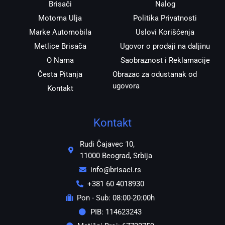
Brisači
Nalog
Motorna Ulja
Politika Privatnosti
Marke Automobila
Uslovi Korišćenja
Metlice Brisača
Ugovor o prodaji na daljinu
O Nama
Saobraznost i Reklamacije
Česta Pitanja
Obrazac za odustanak od
ugovora
Kontakt
Kontakt
Rudi Čajavec 10,
11000 Beograd, Srbija
info@brisaci.rs
+381 60 4018930
Pon - Sub: 08:00-20:00h
PIB: 114623243