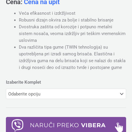
Cena:
Cena na upit
Veća efikasnost i izdržljivost
Robusni dizajn okvira za bolje i stabilno brisanje
Dvostruka zaštita od korozije i potpuno metalni
sistem nosača, veoma izdržljiv pri teškim vremenskim
uslovima
Dva različita tipa gume (TWIN tehnologija) su
upotrebljena pri izradi samog brisača. Elastična i
izdržljiva guma na delu brisača koji se nalazi do stakla
i drugi noseći deo od izrazito tvrde i postojane gume
Izaberite Komplet