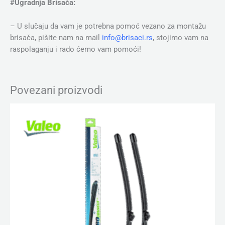
#Ugradnja Brisača:
– U slučaju da vam je potrebna pomoć vezano za montažu
brisača, pišite nam na mail
info@brisaci.rs
, stojimo vam na
raspolaganju i rado ćemo vam pomoći!
Povezani proizvodi