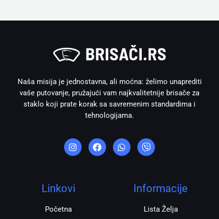
Naša misija je jednostavna, ali moćna: želimo unaprediti
vaše putovanje, pružajući vam najkvalitetnije brisače za
staklo koji prate korak sa savremenim standardima i
tehnologijama.
I
F
W
V
n
a
h
i
s
c
a
b
t
e
t
e
a
b
s
r
g
o
a
r
o
p
Linkovi
Informacije
a
k
p
m
Početna
Lista Želja