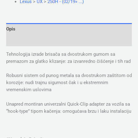
Lexus
>
UX
>
250H - (02/19» ...)
Opis
Dodatne informacije
Tehnologija izrade brisača sa dvostrukom gumom sa
premazom za glatko klizanje: za izvanredno čišćenje i tih rad
Robusni sistem od punog metala sa dvostrukom zaštitom od
korozije: nudi trajnu sigurnost čak i u ekstremnim
vremenskim uslovima
Unapred montiran univerzalni Quick-Clip adapter za vozila sa
“hook-type” tipom kačenja: omogućava brzu i laku instalaciju