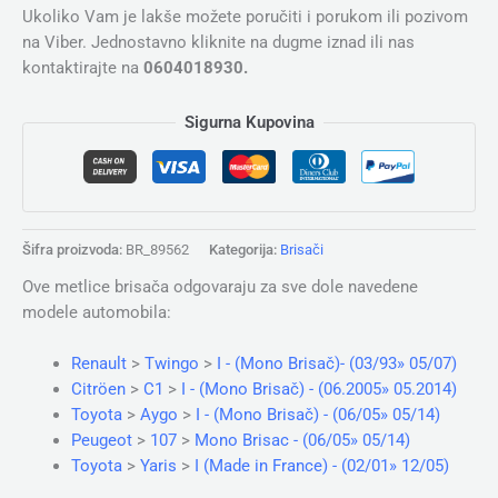
Ukoliko Vam je lakše možete poručiti i porukom ili pozivom
na Viber. Jednostavno kliknite na dugme iznad ili nas
kontaktirajte na
0604018930.
Sigurna Kupovina
Šifra proizvoda:
BR_89562
Kategorija:
Brisači
Ove metlice brisača odgovaraju za sve dole navedene
modele automobila:
Renault
>
Twingo
>
I - (Mono Brisač)- (03/93» 05/07)
Citröen
>
C1
>
I - (Mono Brisač) - (06.2005» 05.2014)
Toyota
>
Aygo
>
I - (Mono Brisač) - (06/05» 05/14)
Peugeot
>
107
>
Mono Brisac - (06/05» 05/14)
Toyota
>
Yaris
>
I (Made in France) - (02/01» 12/05)