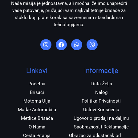
Naša misija je jednostavna, ali moćna: želimo unaprediti
vaše putovanje, pružajući vam najkvalitetnije brisače za
staklo koji prate korak sa savremenim standardima i
tehnologijama.
I
F
W
V
n
a
h
i
s
c
a
b
t
e
t
e
a
b
s
r
g
o
a
r
o
p
Linkovi
Informacije
a
k
p
m
Početna
Lista Želja
Brisači
Nalog
Motorna Ulja
Politika Privatnosti
Marke Automobila
Uslovi Korišćenja
Metlice Brisača
Ugovor o prodaji na daljinu
O Nama
Saobraznost i Reklamacije
Česta Pitanja
Obrazac za odustanak od