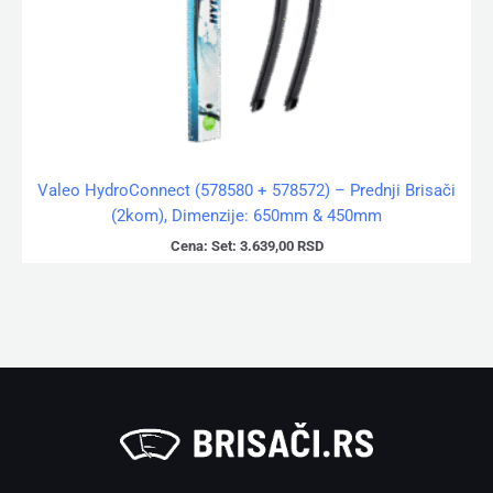
Valeo HydroConnect (578580 + 578572) – Prednji Brisači
(2kom), Dimenzije: 650mm & 450mm
Cena:
Set:
3.639,00
RSD