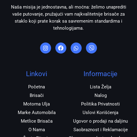
Naša misija je jednostavna, ali moćna: želimo unaprediti
vaše putovanje, pružajući vam najkvalitetnije brisače za
staklo koji prate korak sa savremenim standardima i
tehnologijama.
I
F
W
V
n
a
h
i
s
c
a
b
t
e
t
e
a
b
s
r
g
o
a
r
o
p
Linkovi
Informacije
a
k
p
m
Početna
Lista Želja
Brisači
Nalog
Motorna Ulja
Politika Privatnosti
Marke Automobila
Uslovi Korišćenja
Metlice Brisača
Ugovor o prodaji na daljinu
O Nama
Saobraznost i Reklamacije