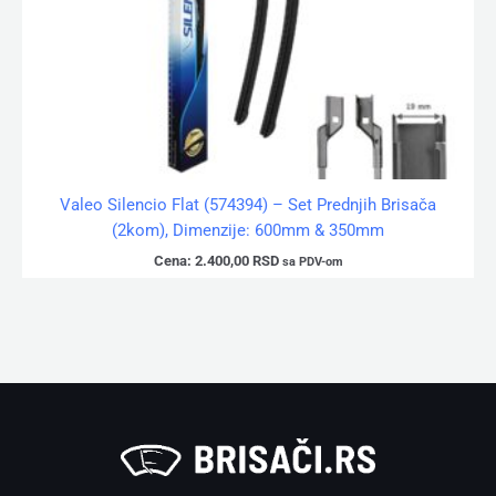
Valeo Silencio Flat (574394) – Set Prednjih Brisača
(2kom), Dimenzije: 600mm & 350mm
Cena:
2.400,00
RSD
sa PDV-om