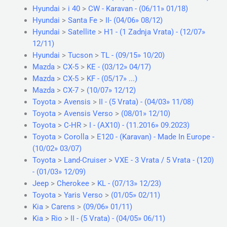
Hyundai
>
i 40
>
CW - Karavan - (06/11» 01/18)
Hyundai
>
Santa Fe
>
II- (04/06» 08/12)
Hyundai
>
Satellite
>
H1 - (1 Zadnja Vrata) - (12/07»
12/11)
Hyundai
>
Tucson
>
TL - (09/15» 10/20)
Mazda
>
CX-5
>
KE - (03/12» 04/17)
Mazda
>
CX-5
>
KF - (05/17» ...)
Mazda
>
CX-7
>
(10/07» 12/12)
Toyota
>
Avensis
>
II - (5 Vrata) - (04/03» 11/08)
Toyota
>
Avensis Verso
>
(08/01» 12/10)
Toyota
>
C-HR
>
I - (AX10) - (11.2016» 09.2023)
Toyota
>
Corolla
>
E120 - (Karavan) - Made In Europe -
(10/02» 03/07)
Toyota
>
Land-Cruiser
>
VXE - 3 Vrata / 5 Vrata - (120)
- (01/03» 12/09)
Jeep
>
Cherokee
>
KL - (07/13» 12/23)
Toyota
>
Yaris Verso
>
(01/05» 02/11)
Kia
>
Carens
>
(09/06» 01/11)
Kia
>
Rio
>
II - (5 Vrata) - (04/05» 06/11)