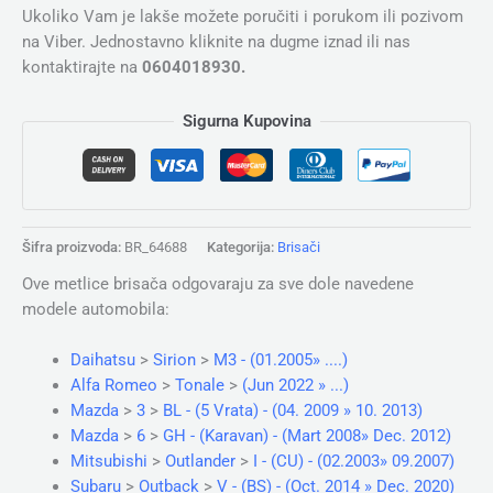
Ukoliko Vam je lakše možete poručiti i porukom ili pozivom
na Viber. Jednostavno kliknite na dugme iznad ili nas
kontaktirajte na
0604018930.
Sigurna Kupovina
Šifra proizvoda:
BR_64688
Kategorija:
Brisači
Ove metlice brisača odgovaraju za sve dole navedene
modele automobila:
Daihatsu
>
Sirion
>
M3 - (01.2005» ....)
Alfa Romeo
>
Tonale
>
(Jun 2022 » ...)
Mazda
>
3
>
BL - (5 Vrata) - (04. 2009 » 10. 2013)
Mazda
>
6
>
GH - (Karavan) - (Mart 2008» Dec. 2012)
Mitsubishi
>
Outlander
>
I - (CU) - (02.2003» 09.2007)
Subaru
>
Outback
>
V - (BS) - (Oct. 2014 » Dec. 2020)