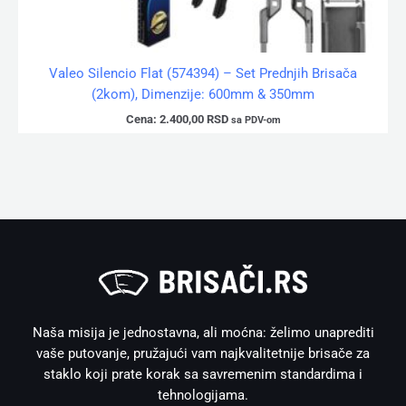
Valeo Silencio Flat (574394) – Set Prednjih Brisača
(2kom), Dimenzije: 600mm & 350mm
Cena:
2.400,00
RSD
sa PDV-om
Naša misija je jednostavna, ali moćna: želimo unaprediti
vaše putovanje, pružajući vam najkvalitetnije brisače za
staklo koji prate korak sa savremenim standardima i
tehnologijama.