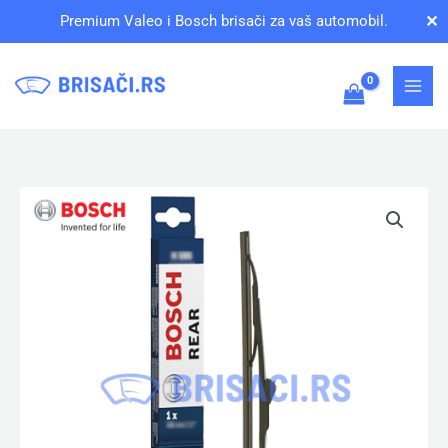
Pređi
✕
Premium Valeo i Bosch brisači za vaš automobil.
na
sadržaj
Bosch
Zadnji
Brisač
-
Metlica
H313
(3
397
015
193),
Dimenzija: