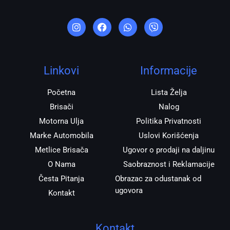
I
F
W
V
n
a
h
i
s
c
a
b
t
e
t
e
a
b
s
r
g
o
a
r
o
p
Linkovi
Informacije
a
k
p
m
Početna
Lista Želja
Brisači
Nalog
Motorna Ulja
Politika Privatnosti
Marke Automobila
Uslovi Korišćenja
Metlice Brisača
Ugovor o prodaji na daljinu
O Nama
Saobraznost i Reklamacije
Česta Pitanja
Obrazac za odustanak od
ugovora
Kontakt
Kontakt