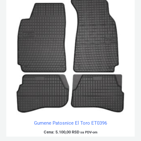
Gumene Patosnice El Toro ET0396
Cena:
5.100,00
RSD
sa PDV-om