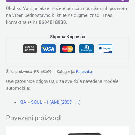
Ukoliko Vam je lakše možete poručiti i porukom ili pozivom
na Viber. Jednostavno kliknite na dugme iznad ili nas
kontaktirajte na
0604018930.
Sigurna Kupovina
Šifra proizvoda:
BR_68369
Kategorija:
Patosnice
Ove patosnice odgovaraju za sve dole navedene modele
automobila:
KIA
>
SOUL
>
I (AM) (2009 - ...)
Povezani proizvodi