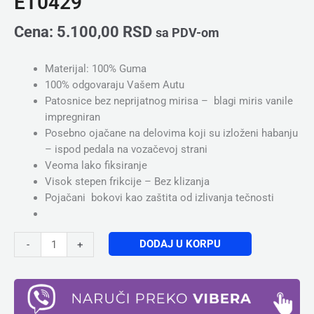
ET0429
Cena:
5.100,00
RSD
sa PDV-om
Materijal: 100% Guma
100% odgovaraju Vašem Autu
Patosnice bez neprijatnog mirisa – blagi miris vanile
impregniran
Posebno ojačane na delovima koji su izloženi habanju
– ispod pedala na vozačevoj strani
Veoma lako fiksiranje
Visok stepen frikcije – Bez klizanja
Pojačani bokovi kao zaštita od izlivanja tečnosti
DODAJ U KORPU
-
+