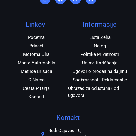
s
c
a
b
t
e
t
e
a
b
s
r
g
o
a
r
o
p
Linkovi
Informacije
a
k
p
m
Početna
Lista Želja
Brisači
Nalog
Motorna Ulja
Politika Privatnosti
Marke Automobila
Uslovi Korišćenja
Metlice Brisača
Ugovor o prodaji na daljinu
O Nama
Saobraznost i Reklamacije
Česta Pitanja
Obrazac za odustanak od
ugovora
Kontakt
Kontakt
Rudi Čajavec 10,