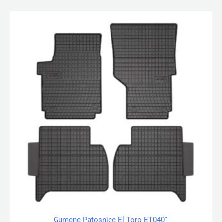
Gumene Patosnice El Toro ET0401