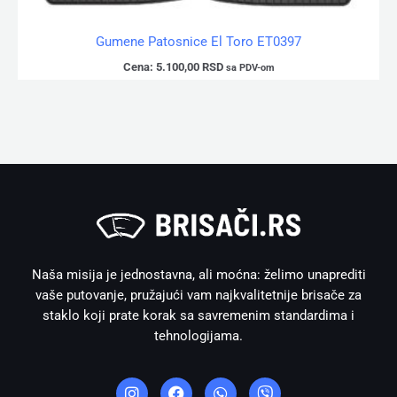
Gumene Patosnice El Toro ET0397
Cena:
5.100,00
RSD
sa PDV-om
Naša misija je jednostavna, ali moćna: želimo unaprediti
vaše putovanje, pružajući vam najkvalitetnije brisače za
staklo koji prate korak sa savremenim standardima i
tehnologijama.
I
F
W
V
n
a
h
i