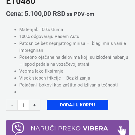
ET0480
Cena:
5.100,00
RSD
sa PDV-om
Materijal: 100% Guma
100% odgovaraju Vašem Autu
Patosnice bez neprijatnog mirisa – blagi miris vanile
impregniran
Posebno ojačane na delovima koji su izloženi habanju
– ispod pedala na vozačevoj strani
Veoma lako fiksiranje
Visok stepen frikcije – Bez klizanja
Pojačani bokovi kao zaštita od izlivanja tečnosti
DODAJ U KORPU
-
+