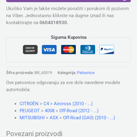
Ukoliko Vam je lakše možete poručiti i porukom ili pozivom
na Viber. Jednostavno kliknite na dugme iznad ili nas
kontaktirajte na
0604018930.
Sigurna Kupovina
Šifra proizvoda:
BR_65319
Kategorija:
Patosnice
Ove patosnice odgovaraju za sve dole navedene modele
automobila:
CITROЁN
>
C4
>
Aircross (2010 - ...)
PEUGEOT
>
4008
>
Off-Road (2012 - ...)
MITSUBISHI
>
ASX
>
Off-Road (GA0) (2010 - ...)
Povezani proizvodi