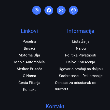
I
F
W
V
n
a
h
i
s
c
a
b
t
e
t
e
a
b
s
r
g
o
a
r
o
p
Linkovi
Informacije
a
k
p
m
Početna
Lista Želja
Brisači
Nalog
Motorna Ulja
Politika Privatnosti
Marke Automobila
Uslovi Korišćenja
Metlice Brisača
Ugovor o prodaji na daljinu
O Nama
Saobraznost i Reklamacije
Česta Pitanja
Obrazac za odustanak od
ugovora
Kontakt
Kontakt