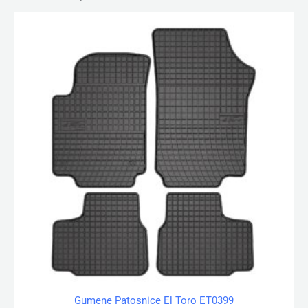
Gumene Patosnice El Toro ET0399