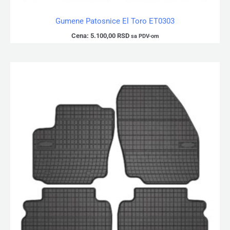
Gumene Patosnice El Toro ET0303
Cena:
5.100,00
RSD
sa PDV-om