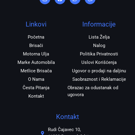
s
c
a
b
t
e
t
e
a
b
s
r
g
o
a
r
o
p
Linkovi
Informacije
a
k
p
m
Početna
Lista Želja
Brisači
Nalog
Motorna Ulja
Politika Privatnosti
Marke Automobila
Uslovi Korišćenja
Metlice Brisača
Ugovor o prodaji na daljinu
O Nama
Saobraznost i Reklamacije
Česta Pitanja
Obrazac za odustanak od
ugovora
Kontakt
Kontakt
Rudi Čajavec 10,