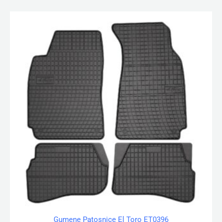
Gumene Patosnice El Toro ET0396