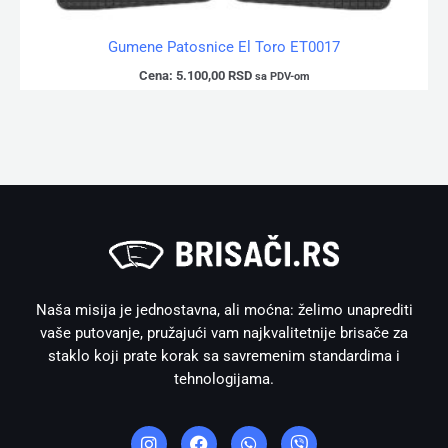
Gumene Patosnice El Toro ET0017
Cena:
5.100,00
RSD
sa PDV-om
Naša misija je jednostavna, ali moćna: želimo unaprediti
vaše putovanje, pružajući vam najkvalitetnije brisače za
staklo koji prate korak sa savremenim standardima i
tehnologijama.
I
F
W
V
n
a
h
i