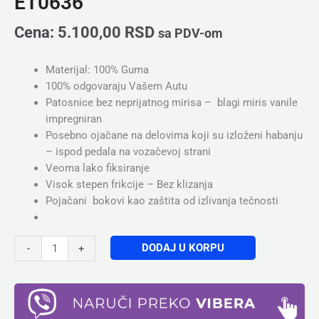
ET0636
Cena:
5.100,00
RSD
sa PDV-om
Materijal: 100% Guma
100% odgovaraju Vašem Autu
Patosnice bez neprijatnog mirisa – blagi miris vanile
impregniran
Posebno ojačane na delovima koji su izloženi habanju
– ispod pedala na vozačevoj strani
Veoma lako fiksiranje
Visok stepen frikcije – Bez klizanja
Pojačani bokovi kao zaštita od izlivanja tečnosti
DODAJ U KORPU
-
+