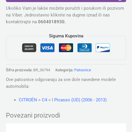
Ukoliko Vam je lakše možete poručiti i porukom ili pozivom
na Viber. Jednostavno kliknite na dugme iznad ili nas
kontaktirajte na
0604018930.
Sigurna Kupovina
Šifra proizvoda:
BR_36794
Kategorija:
Patosnice
Ove patosnice odgovaraju za sve dole navedene modele
automobila:
CITROЁN
>
C4
>
I Picasso (UD) (2006 - 2013)
Povezani proizvodi