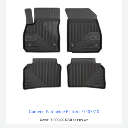
Gumene Patosnice El Toro 77407510
Cena:
7.000,00
RSD
sa PDV-om