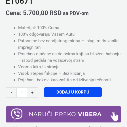
ET0671
Cena:
5.700,00
RSD
sa PDV-om
Materijal: 100% Guma
100% odgovaraju Vašem Autu
Patosnice bez neprijatnog mirisa – blagi miris vanile
impregniran
Posebno ojačane na delovima koji su izloženi habanju
– ispod pedala na vozačevoj strani
Veoma lako fiksiranje
Visok stepen frikcije – Bez klizanja
Pojačani bokovi kao zaštita od izlivanja tečnosti
DODAJ U KORPU
-
+