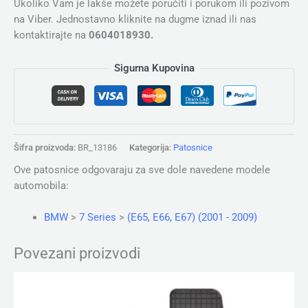
Ukoliko Vam je lakše možete poručiti i porukom ili pozivom
na Viber. Jednostavno kliknite na dugme iznad ili nas
kontaktirajte na
0604018930.
Sigurna Kupovina
Šifra proizvoda:
BR_13186
Kategorija:
Patosnice
Ove patosnice odgovaraju za sve dole navedene modele
automobila:
BMW
>
7 Series
>
(E65, E66, E67) (2001 - 2009)
Povezani proizvodi