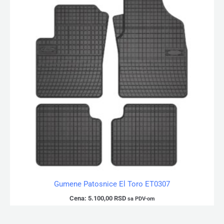
Gumene Patosnice El Toro ET0307
Cena:
5.100,00
RSD
sa PDV-om