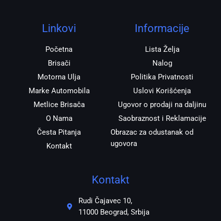
a
b
s
r
g
o
a
r
o
p
Linkovi
Informacije
a
k
p
m
Početna
Lista Želja
Brisači
Nalog
Motorna Ulja
Politika Privatnosti
Marke Automobila
Uslovi Korišćenja
Metlice Brisača
Ugovor o prodaji na daljinu
O Nama
Saobraznost i Reklamacije
Česta Pitanja
Obrazac za odustanak od
ugovora
Kontakt
Kontakt
Rudi Čajavec 10,
11000 Beograd, Srbija