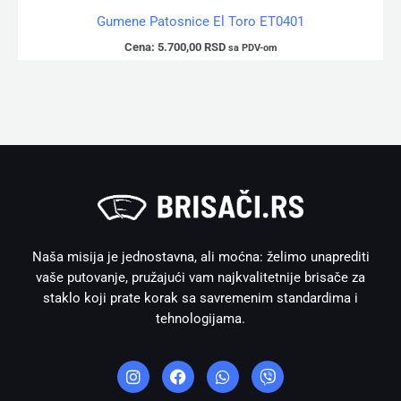
Gumene Patosnice El Toro ET0401
Cena:
5.700,00
RSD
sa PDV-om
Naša misija je jednostavna, ali moćna: želimo unaprediti
vaše putovanje, pružajući vam najkvalitetnije brisače za
staklo koji prate korak sa savremenim standardima i
tehnologijama.
I
F
W
V
n
a
h
i
s
c
a
b
t
e
t
e