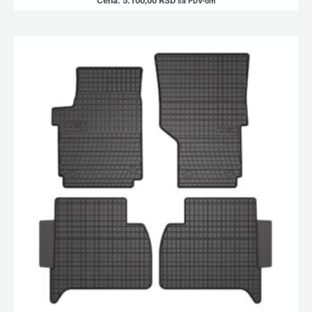
Cena:
5.100,00
RSD
sa PDV-om