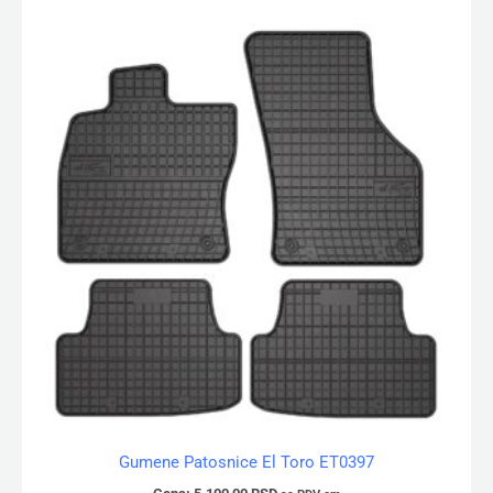
Gumene Patosnice El Toro ET0397