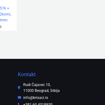
576 +
(2kom),
50mm
D
Kontakt
Rudi Čajavec 10,
11000 Beograd, Srbija
info@brisaci.rs
+381 60 4018930