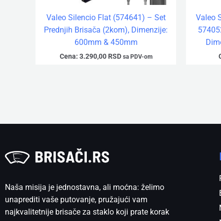
Valeo Silencio Flat (574641) – Set
Valeo 
Prednjih Brisača (2kom), Dimenzije:
574052
600mm & 450mm
Dim
Cena:
3.290,00
RSD
sa PDV-om
Naša misija je jednostavna, ali moćna: želimo
unaprediti vaše putovanje, pružajući vam
najkvalitetnije brisače za staklo koji prate korak