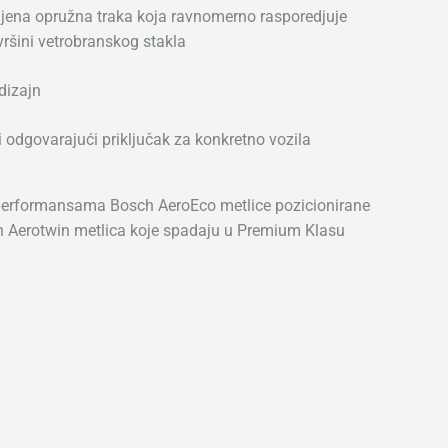
jena opružna traka koja ravnomerno rasporedjuje
vršini vetrobranskog stakla
dizajn
i odgovarajući priključak za konkretno vozila
performansama Bosch AeroEco metlice pozicionirane
h Aerotwin metlica koje spadaju u Premium Klasu