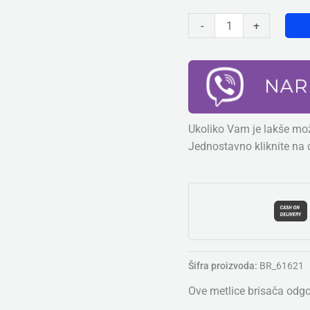
-
+
Ukoliko Vam je lakše mož
Jednostavno kliknite na 
Šifra proizvoda:
BR_61621
Ove metlice brisača odg