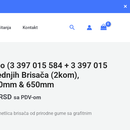
✕
Pretraga
itanja
Kontakt
o (3 397 015 584 + 3 397 015
ednjih Brisača (2kom),
700mm & 650mm
RSD
sa PDV-om
etlica brisača od prirodne gume sa grafitnim