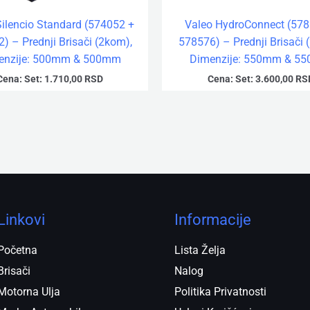
Silencio Standard (574052 +
Valeo HydroConnect (578
) – Prednji Brisači (2kom),
578576) – Prednji Brisači 
enzije: 500mm & 500mm
Dimenzije: 550mm & 5
Cena:
Set:
1.710,00
RSD
Cena:
Set:
3.600,00
RS
Linkovi
Informacije
Početna
Lista Želja
Brisači
Nalog
Motorna Ulja
Politika Privatnosti