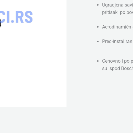
Ugradjena savi
583)
pritisak po po
-
Set
Aerodinamičn 
Prednjih
Brisača
Pred-instaliran
(2kom),
Dimenzije:
700mm
Cenovno i po 
&
su ispod Bosc
650mm
količina