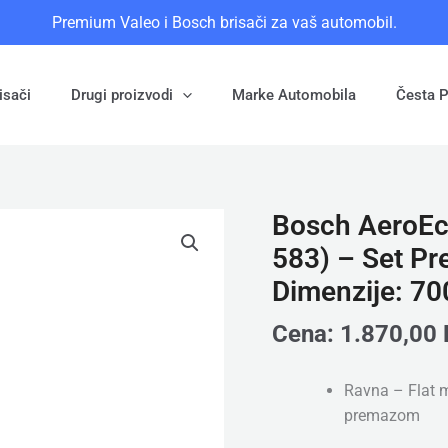
Premium Valeo i Bosch brisači za vaš automobil.
isači
Drugi proizvodi
Marke Automobila
Česta P
Bosch AeroEc
Bosch
AeroEco
583) – Set Pr
(3
Dimenzije: 
397
015
Cena:
1.870,00
584
+
Ravna – Flat m
3
premazom
397
015