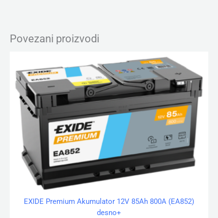
Povezani proizvodi
EXIDE Premium Akumulator 12V 85Ah 800A (EA852)
desno+