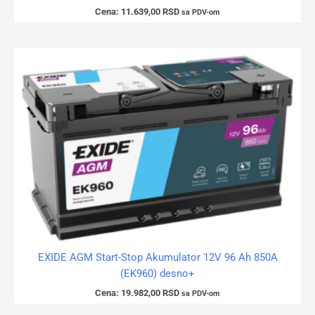
Cena:
11.639,00
RSD
sa PDV-om
EXIDE AGM Start-Stop Akumulator 12V 96 Ah 850A
(EK960) desno+
Cena:
19.982,00
RSD
sa PDV-om