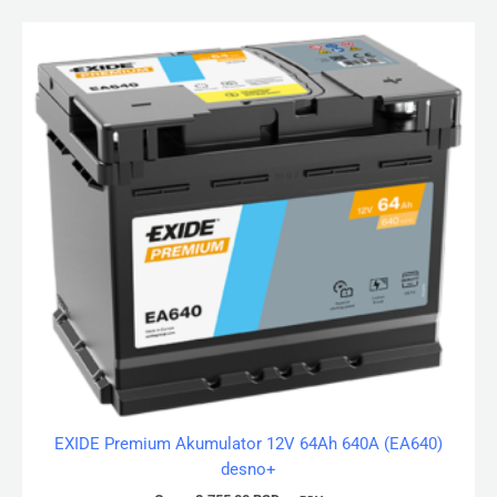
EXIDE Premium Akumulator 12V 64Ah 640A (EA640)
desno+