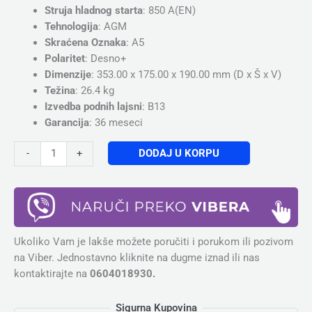
Struja hladnog starta
: 850 A(EN)
Tehnologija
: AGM
Skraćena Oznaka
: A5
Polaritet
: Desno+
Dimenzije
: 353.00 x 175.00 x 190.00 mm (D x Š x V)
Težina
: 26.4 kg
Izvedba podnih lajsni
: B13
Garancija
: 36 meseci
DODAJ U KORPU
-
+
Ukoliko Vam je lakše možete poručiti i porukom ili pozivom
na Viber. Jednostavno kliknite na dugme iznad ili nas
kontaktirajte na
0604018930.
Sigurna Kupovina