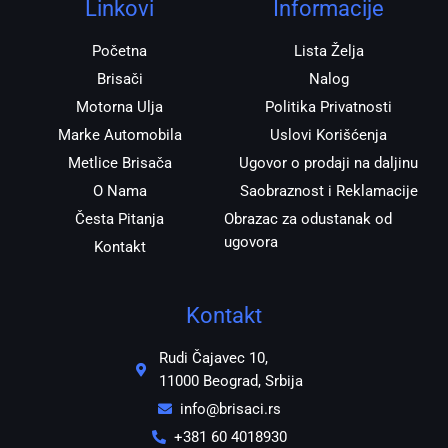
r
o
p
Linkovi
Informacije
a
k
p
m
Početna
Lista Želja
Brisači
Nalog
Motorna Ulja
Politika Privatnosti
Marke Automobila
Uslovi Korišćenja
Metlice Brisača
Ugovor o prodaji na daljinu
O Nama
Saobraznost i Reklamacije
Česta Pitanja
Obrazac za odustanak od
ugovora
Kontakt
Kontakt
Rudi Čajavec 10,
11000 Beograd, Srbija
info@brisaci.rs
+381 60 4018930