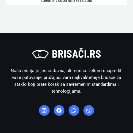
Cena:
8.755,00
RSD
sa PDV-om
Naša misija je jednostavna, ali moćna: želimo unaprediti
vaše putovanje, pružajući vam najkvalitetnije brisače za
staklo koji prate korak sa savremenim standardima i
tehnologijama.
I
F
W
V
n
a
h
i
s
c
a
b
t
e
t
e
a
b
s
r
g
o
a