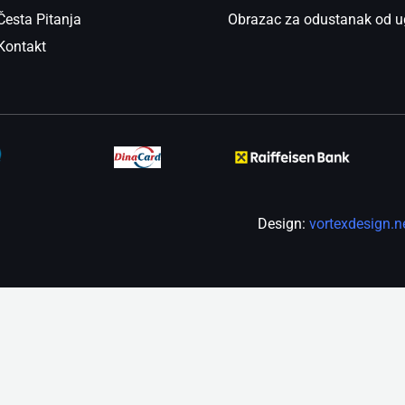
Česta Pitanja
Obrazac za odustanak od u
Kontakt
Design:
vortexdesign.n