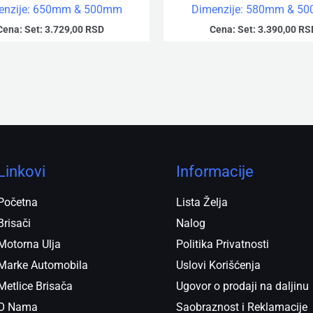
enzije: 650mm & 500mm
Dimenzije: 580mm & 5
Cena:
Set:
3.729,00
RSD
Cena:
Set:
3.390,00
RS
Linkovi
Informacije
Početna
Lista Želja
Brisači
Nalog
Motorna Ulja
Politika Privatnosti
Marke Automobila
Uslovi Korišćenja
Metlice Brisača
Ugovor o prodaji na daljinu
O Nama
Saobraznost i Reklamacije