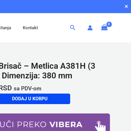
✕
Pretraga
itanja
Kontakt
Brisač – Metlica A381H (3
, Dimenzija: 380 mm
RSD
sa PDV-om
DODAJ U KORPU