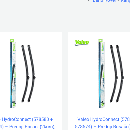
Land Rover
>
Ran
o HydroConnect (578580 +
Valeo HydroConnect (578
) – Prednji Brisači (2kom),
578574) – Prednji Brisači 