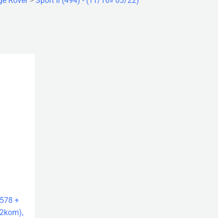
ge Rover
>
Sport II (494) - (11/16» 03/22)
578 +
(2kom),