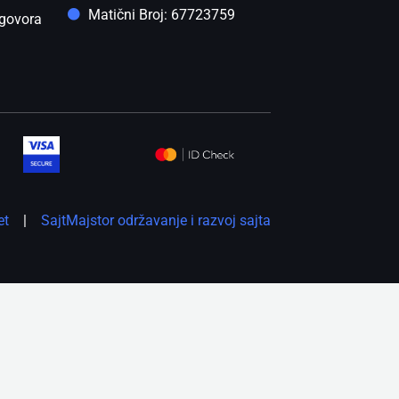
Matični Broj: 67723759
govora
et
|
SajtMajstor održavanje i razvoj sajta