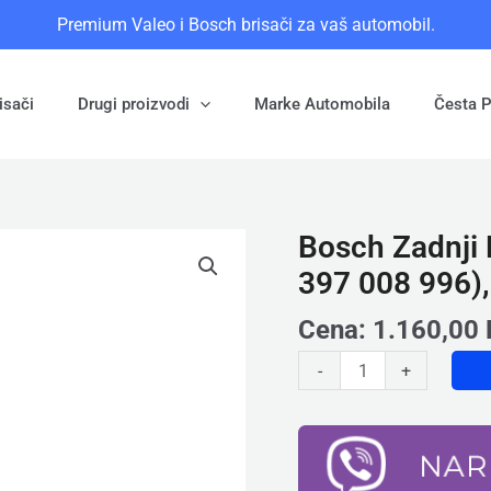
Premium Valeo i Bosch brisači za vaš automobil.
isači
Drugi proizvodi
Marke Automobila
Česta P
Bosch Zadnji 
Bosch
Zadnji
397 008 996)
Brisač
-
Cena:
1.160,00
Metlica
-
+
A381H
(3
397
008
996),