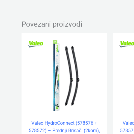
Povezani proizvodi
Valeo HydroConnect (578576 +
Vale
578572) – Prednji Brisači (2kom),
578574