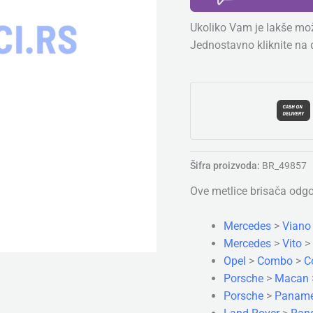
Dimenzija:
Ukoliko Vam je lakše mož
380
Jednostavno kliknite na 
mm
količina
Šifra proizvoda:
BR_49857
Ove metlice brisača odg
Mercedes
>
Viano
Mercedes
>
Vito
>
Opel
>
Combo
>
C
Porsche
>
Macan
Porsche
>
Paname