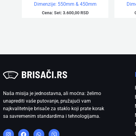
Dimenzije: 550mm & 450mm
Dim
Cena:
Set:
3.600,00
RSD
Naša misija je jednostavna, ali moćna: želimo
unaprediti vaše putovanje, pružajući vam
najkvalitetnije brisače za staklo koji prate korak
sa savremenim standardima i tehnologijama.
I
F
W
V
n
a
h
i