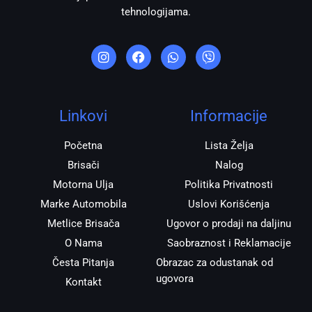
tehnologijama.
I
F
W
V
n
a
h
i
s
c
a
b
t
e
t
e
a
b
s
r
g
o
a
r
o
p
Linkovi
Informacije
a
k
p
m
Početna
Lista Želja
Brisači
Nalog
Motorna Ulja
Politika Privatnosti
Marke Automobila
Uslovi Korišćenja
Metlice Brisača
Ugovor o prodaji na daljinu
O Nama
Saobraznost i Reklamacije
Česta Pitanja
Obrazac za odustanak od
ugovora
Kontakt