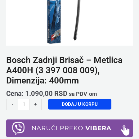
400mm
količina
Bosch Zadnji Brisač – Metlica
A400H (3 397 008 009),
Dimenzija: 400mm
Cena:
1.090,00
RSD
sa PDV-om
DODAJ U KORPU
-
+