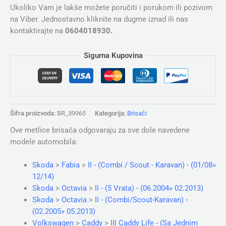
Ukoliko Vam je lakše možete poručiti i porukom ili pozivom
na Viber. Jednostavno kliknite na dugme iznad ili nas
kontaktirajte na
0604018930.
Sigurna Kupovina
Šifra proizvoda:
BR_39965
Kategorija:
Brisači
Ove metlice brisača odgovaraju za sve dole navedene
modele automobila:
Skoda
>
Fabia
>
II - (Combi / Scout - Karavan) - (01/08»
12/14)
Skoda
>
Octavia
>
II - (5 Vrata) - (06.2004» 02.2013)
Skoda
>
Octavia
>
II - (Combi/Scout-Karavan) -
(02.2005» 05.2013)
Volkswagen
>
Caddy
>
III Caddy Life - (Sa Jednim