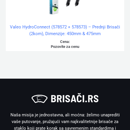
Valeo HydroConnect (578572 + 578573) – Prednji Brisači
(2kom), Dimenzije: 450mm & 475mm
Cena:
Pozovite za cenu
Naša misija je jednostavna, ali moćna: želimo unaprediti
vaše putovanje, pružajući vam najkvalitetnije brisače za
staklo koji prate korak sa savremenim standardima i