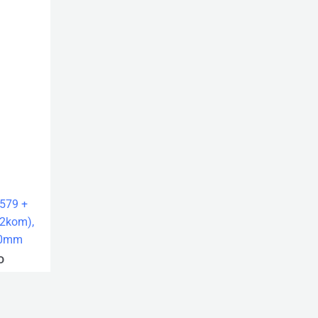
579 +
(2kom),
30mm
D