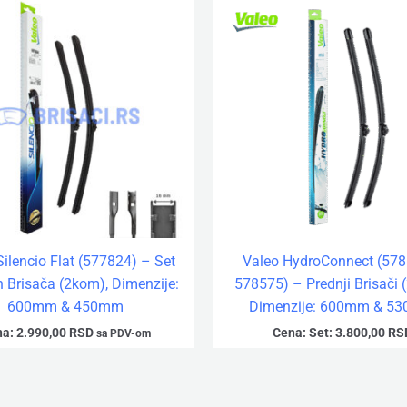
Silencio Flat (577824) – Set
Valeo HydroConnect (578
h Brisača (2kom), Dimenzije:
578575) – Prednji Brisači 
600mm & 450mm
Dimenzije: 600mm & 5
a:
2.990,00
RSD
Cena:
Set:
3.800,00
RS
sa PDV-om