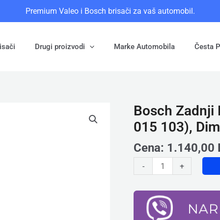
Premium Valeo i Bosch brisači za vaš automobil.
isači
Drugi proizvodi
Marke Automobila
Česta P
Bosch Zadnji 
Bosch
Zadnji
015 103), Di
Brisač
-
Cena:
1.140,00
Metlica
-
+
H316
(3
397
015
103),