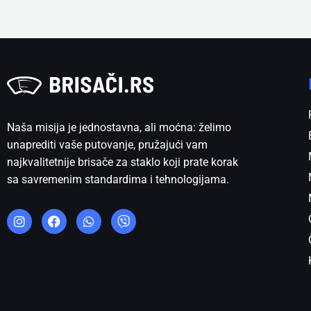
Naša misija je jednostavna, ali moćna: želimo
unaprediti vaše putovanje, pružajući vam
najkvalitetnije brisače za staklo koji prate korak
sa savremenim standardima i tehnologijama.
I
F
W
V
n
a
h
i
s
c
a
b
t
e
t
e
a
b
s
r
g
o
a
r
o
p
a
k
p
m