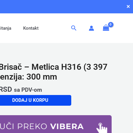
✕
Pretraga
itanja
Kontakt
Brisač – Metlica H316 (3 397
menzija: 300 mm
RSD
sa PDV-om
DODAJ U KORPU