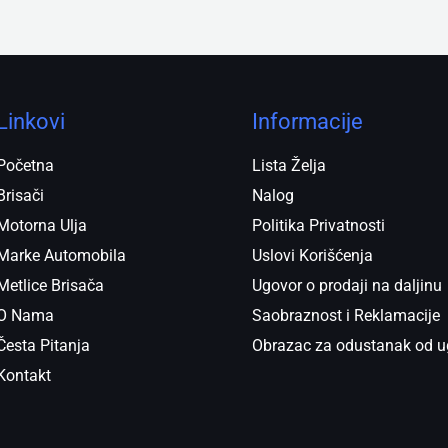
Linkovi
Informacije
Početna
Lista Želja
Brisači
Nalog
Motorna Ulja
Politika Privatnosti
Marke Automobila
Uslovi Korišćenja
Metlice Brisača
Ugovor o prodaji na daljinu
O Nama
Saobraznost i Reklamacije
Česta Pitanja
Obrazac za odustanak od u
Kontakt