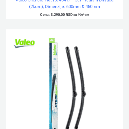
Valeo Silencio Flat (574641) – Set Prednjih Brisača
(2kom), Dimenzije: 600mm & 450mm
Cena:
3.290,00
RSD
sa PDV-om