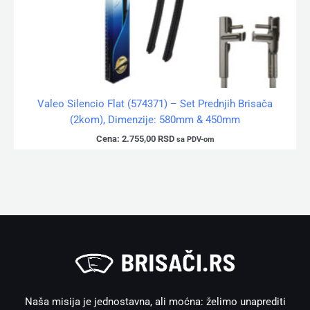
Valeo Silencio Flat (574371) – Set Prednjih Brisača
(2kom), Dimenzije: 580mm & 450mm
Cena:
2.755,00
RSD
sa PDV-om
Naša misija je jednostavna, ali moćna: želimo unaprediti