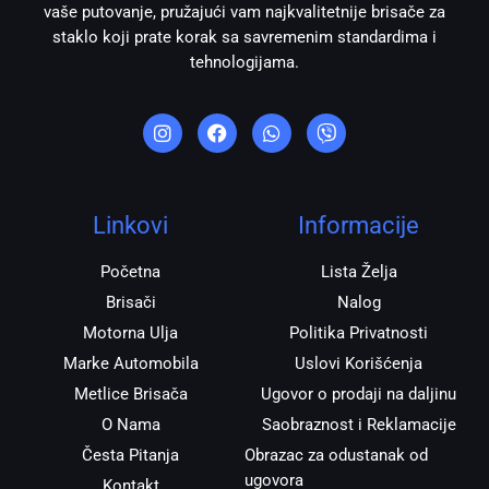
vaše putovanje, pružajući vam najkvalitetnije brisače za
staklo koji prate korak sa savremenim standardima i
tehnologijama.
I
F
W
V
n
a
h
i
s
c
a
b
t
e
t
e
a
b
s
r
g
o
a
r
o
p
Linkovi
Informacije
a
k
p
m
Početna
Lista Želja
Brisači
Nalog
Motorna Ulja
Politika Privatnosti
Marke Automobila
Uslovi Korišćenja
Metlice Brisača
Ugovor o prodaji na daljinu
O Nama
Saobraznost i Reklamacije
Česta Pitanja
Obrazac za odustanak od
ugovora
Kontakt