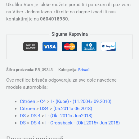
Ukoliko Vam je lakše možete poručiti i porukom ili pozivom
na Viber. Jednostavno kliknite na dugme iznad ili nas
kontaktirajte na
0604018930.
Sigurna Kupovina
Šifra proizvoda:
BR_39343
Kategorija:
Brisači
Ove metlice brisača odgovaraju za sve dole navedene
modele automobila:
Citröen
>
C4
>
I - (Kupe) - (11.2004» 09.2010)
Citröen
>
DS4
>
(05.2011» 06.2018)
DS
>
DS 4
>
I - (Okt.2011» Jun2018)
DS
>
DS 4
>
I - Crossback - (Okt.2015» Jun 2018)