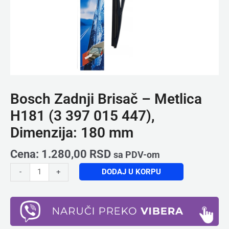
180
mm
količina
Bosch Zadnji Brisač – Metlica
H181 (3 397 015 447),
Dimenzija: 180 mm
Cena:
1.280,00
RSD
sa PDV-om
DODAJ U KORPU
-
+