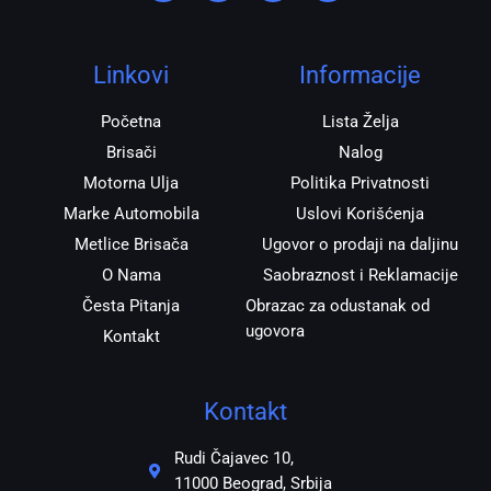
t
e
t
e
a
b
s
r
g
o
a
r
o
p
Linkovi
Informacije
a
k
p
m
Početna
Lista Želja
Brisači
Nalog
Motorna Ulja
Politika Privatnosti
Marke Automobila
Uslovi Korišćenja
Metlice Brisača
Ugovor o prodaji na daljinu
O Nama
Saobraznost i Reklamacije
Česta Pitanja
Obrazac za odustanak od
ugovora
Kontakt
Kontakt
Rudi Čajavec 10,
11000 Beograd, Srbija