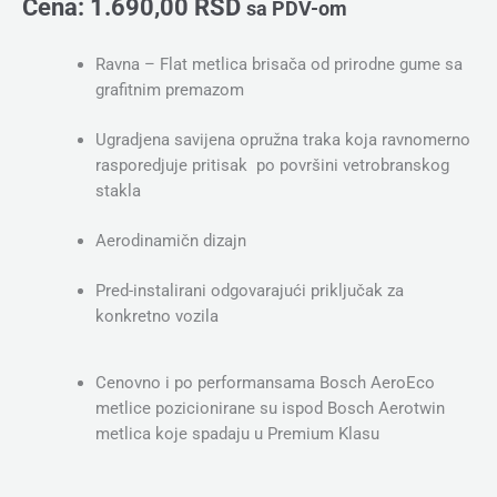
Cena:
1.690,00
RSD
sa PDV-om
Ravna – Flat metlica brisača od prirodne gume sa
grafitnim premazom
Ugradjena savijena opružna traka koja ravnomerno
rasporedjuje pritisak po površini vetrobranskog
stakla
Aerodinamičn dizajn
Pred-instalirani odgovarajući priključak za
konkretno vozila
Cenovno i po performansama Bosch AeroEco
metlice pozicionirane su ispod Bosch Aerotwin
metlica koje spadaju u Premium Klasu