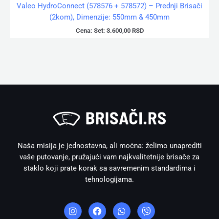
Valeo HydroConnect (578576 + 578572) – Prednji Brisači
(2kom), Dimenzije: 550mm & 450mm
Cena:
Set:
3.600,00
RSD
Naša misija je jednostavna, ali moćna: želimo unaprediti
vaše putovanje, pružajući vam najkvalitetnije brisače za
staklo koji prate korak sa savremenim standardima i
tehnologijama.
I
F
W
V
n
a
h
i
s
c
a
b