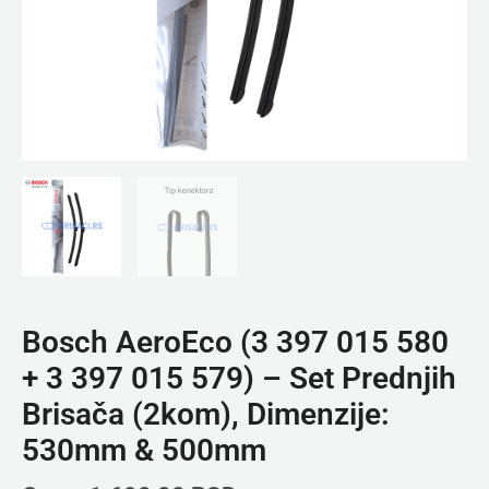
-
Set
Prednjih
Brisača
(2kom),
Dimenzije:
530mm
&
500mm
količina
Bosch AeroEco (3 397 015 580
+ 3 397 015 579) – Set Prednjih
Brisača (2kom), Dimenzije:
530mm & 500mm